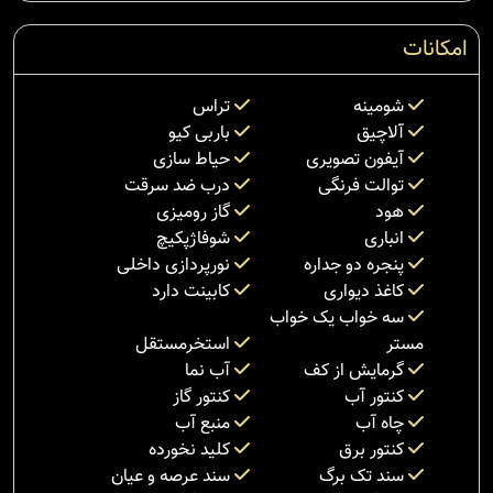
امکانات
شومینه
تراس
آلاچیق
باربی کیو
آیفون تصویری
حیاط سازی
توالت فرنگی
درب ضد سرقت
هود
گاز رومیزی
انباری
شوفاژپکیچ
پنجره دو جداره
نورپردازی داخلی
کاغذ دیواری
کابینت دارد
سه خواب یک خواب
مستر
استخرمستقل
گرمایش از کف
آب نما
کنتور آب
کنتور گاز
چاه آب
منبع آب
کنتور برق
کلید نخورده
سند تک برگ
سند عرصه و عیان