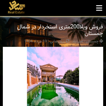
فروش ویلا200متری استخردار در شمال
چمستان
چمستان - امیراباد
بروزرسانی : 19 مرداد 1404