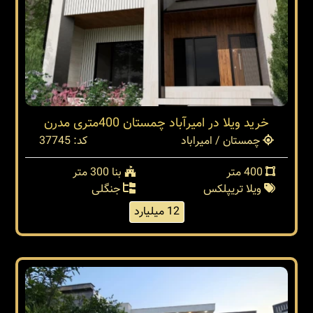
خرید ویلا در امیرآباد چمستان 400متری مدرن
چمستان / امیراباد
کد: 37745
400 متر
بنا 300 متر
ویلا تریپلکس
جنگلی
12 میلیارد