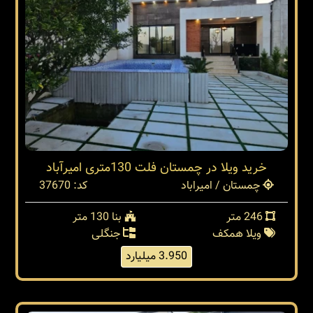
خرید ویلا در چمستان فلت 130متری امیرآباد
چمستان / امیراباد
کد: 37670
246 متر
بنا 130 متر
ویلا همکف
جنگلی
3.950 میلیارد