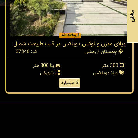
مناطق
فروخته شد
ویلای مدرن و لوکس دوبلکس در قلب طبیعت شمال
چمستان / رمشی
کد: 37846
300 متر
بنا 300 متر
ویلا دوبلکس
شهرکی
6 میلیارد