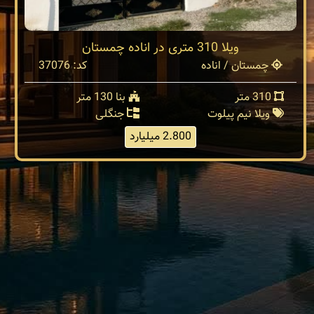
ویلا 310 متری در اناده چمستان
چمستان / اناده
کد: 37076
310 متر
بنا 130 متر
ویلا نیم پیلوت
جنگلی
2.800 میلیارد