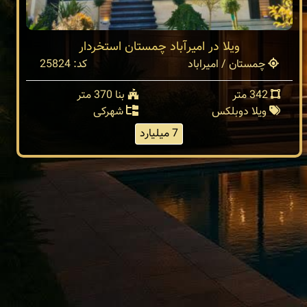
ویلا در امیرآباد چمستان استخردار
چمستان / امیراباد
کد: 25824
342 متر
بنا 370 متر
ویلا دوبلکس
شهرکی
7 میلیارد