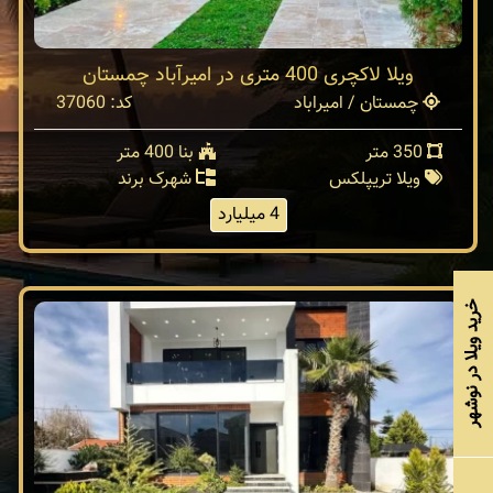
ویلا لاکچری 400 متری در امیرآباد چمستان
چمستان / امیراباد
کد: 37060
350 متر
بنا 400 متر
ویلا تریپلکس
شهرک برند
4 میلیارد
خرید ویلا در نوشهر