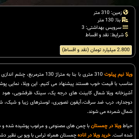
زمین: 310 متر
بنا: 130 متر
سرویس بهداشتی: 3
شرایط: نقد و اقساط
2.800 میلیارد تومان (نقد و اقساط)
ویلا نیم پیلوت
310 متری با بنا به متراژ 130
مناسب با قیمت خوب هستند پیشنهاد می کنیم. این ویلا، نمایی پوش
آشپزخانه ویلا شمال کابینت های درجه یک، سینک ظرفشویی، هود و 
دوجداره، درب ضد سرقت،آیفون تصویری، لوسترهای زیبا و شیک، شومی
شمال شمرده می شوند.
حیاط
ویلا در چمستان
با چمن های مصنوعی و مرغوب پوشیده شده و درو 
شده است.
خرید ویلا در اناده
چمستان همراه تراس با ویو بی نظیر دشت،