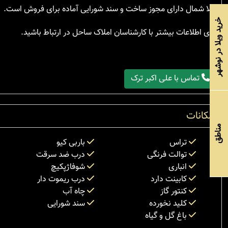
ویلا شمال دارای مجوز ساخت و سند شورایی آماده برای فروش است.
خرید ویلا در نوشهر
برای اطلاعات بیشتر با کارشناسان املاک ساحل در ارتباط باشید.
تماس با علی اکبر ترک
امکانات
مناطق
تراس
باربی کیو
توالت فرنگی
درب ضد سرقت
انباری
شوفاژپکیچ
کابینت دارد
درب ریموت دار
کنتور گاز
چاه آب
کلید نخورده
سند شورایی
باغ گل و گیاه