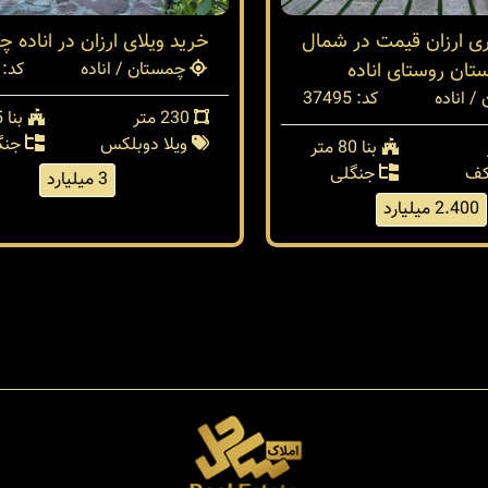
ا 80متری ارزان قیمت در شمال
خرید ویلای ارزان در اناده 
ان روستای اناده
چمستان / اناده
کد: 37267
 اناده
کد: 37495
230 متر
بنا 155 متر
ویلا دوبلکس
جنگ
بنا 80 متر
کف
جنگلی
3 میلیارد
2.400 میلیارد