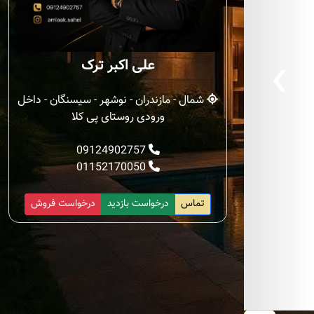
‹
علی اکبر ترک
شمال - مازندران - نوشهر - سیسنگان - داخل
ورودی روستای پی کلا
09124902757
01152170050
تماس
درخواست بازدید
درخواست فروش