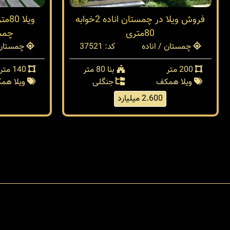
فروش ویلا در چمستان اناده 2خوابه
ویل
80متری
چمست
چمستان / اناده
کد: 37521
چمستان /
200 متر
بنا 80 متر
140 متر
ویلا همکف
جنگلی
ویلا هم
2.600 میلیارد