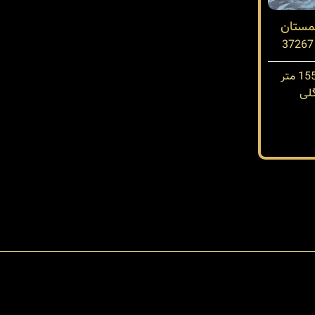
چمستان
لی