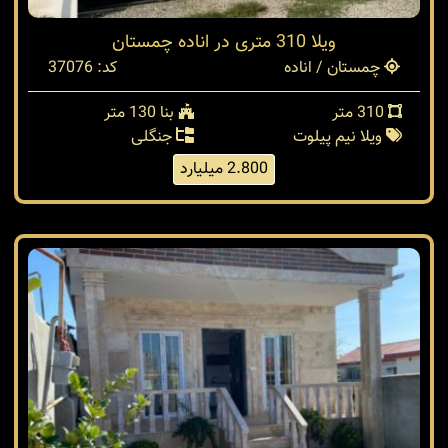
ویلا 310 متری در اناده چمستان
چمستان / اناده
کد: 37076
310 متر
بنا 130 متر
ویلا نیم پیلوت
جنگلی
2.800 میلیارد