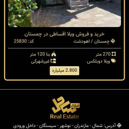
خرید و فروش ویلا اقساطی در چمستان
چمستان / اهودشت
کد: 25830
270 متر
بنا 120 متر
ویلا دوبلکس
غیرشهرکی
2.800 میلیارد
آدرس: شمال - مازندران - نوشهر - سیسنگان - داخل ورودی