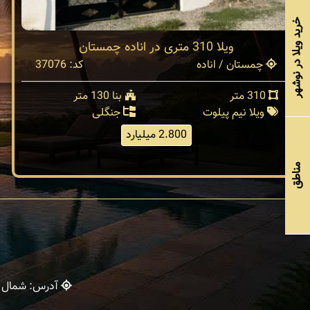
خرید ویلا در نوشهر
ویلا 310 متری در اناده چمستان
چمستان / اناده
کد: 37076
310 متر
بنا 130 متر
ویلا نیم پیلوت
جنگلی
2.800 میلیارد
مناطق
آدرس: شمال - 