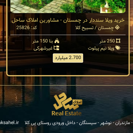
خرید ویلا سنددار در چمستان - مشاورین املاک ساحل
چمستان / تسبیح کلا
کد: 25826
250 متر
بنا 150 متر
ویلا نیم پیلوت
غیرشهرکی
2.700 میلیارد
مازندران - نوشهر - سیسنگان - داخل ورودی روستای پی کلا
ksahel.ir