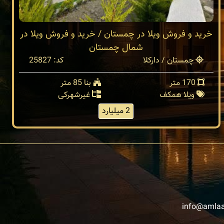
خرید و فروش ویلا در چمستان / خرید و فروش ویلا در
شمال چمستان
چمستان / دارکلا
کد: 25827
170 متر
بنا 85 متر
ویلا همکف
غیرشهرکی
2 میلیارد
info@amlaa