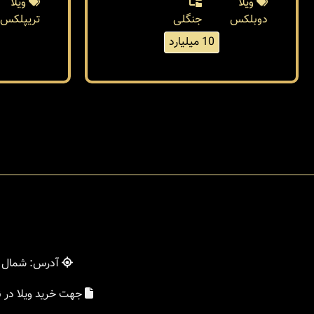
ویلا
ویلا
دوبلکس
جنگلی
تریپلکس
10 میلیارد
آدرس: شمال - 
جهت خرید ویلا در 