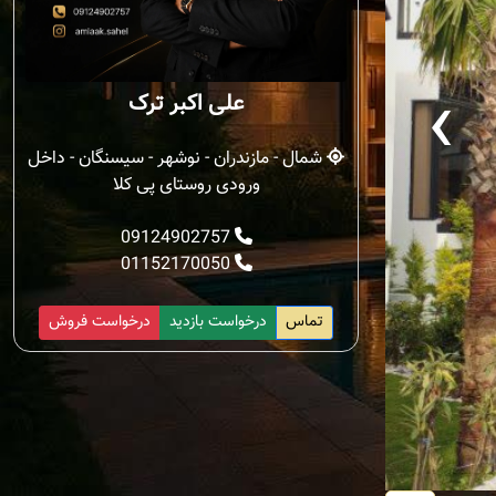
‹
علی اکبر ترک
شمال - مازندران - نوشهر - سیسنگان - داخل
ورودی روستای پی کلا
09124902757
01152170050
تماس
درخواست بازدید
درخواست فروش