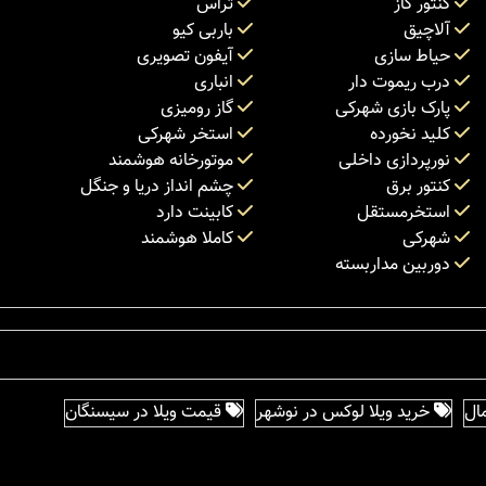
کنتور گاز
تراس
آلاچیق
باربی کیو
حیاط سازی
آیفون تصویری
درب ریموت دار
انباری
پارک بازی شهرکی
گاز رومیزی
کلید نخورده
استخر شهرکی
نورپردازی داخلی
موتورخانه هوشمند
کنتور برق
چشم انداز دریا و جنگل
استخرمستقل
کابینت دارد
شهرکی
کاملا هوشمند
دوربین مداربسته
ال
خرید ویلا لوکس در نوشهر
قیمت ویلا در سیسنگان