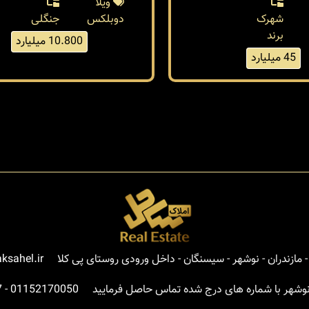
ویلا
شهرک
دوبلکس
جنگلی
برند
10.800 میلیارد
45 میلیارد
مازندران - نوشهر - سیسنگان - داخل ورودی روستای پی کلا
ksahel.ir
نوشهر با شماره های درج شده تماس حاصل فرمایید
01152170050
-
7