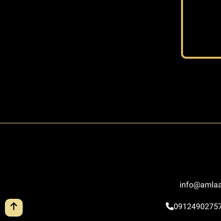
info@amlaa
0912490275