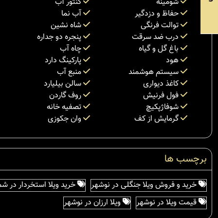
شومینه
کنتور آب
حفاظ و دزدگیر
آب نما
توالت فرنگی
شاه نشین
درب ضد سرقت
پنجره دو جداره
باغ گل و گیاه
چاه آب
هود
پارکینگ دارد
سیستم هوشمند
منبع آب
کاغذ دیواری
سالن بیلیارد
فول فرنیش
روف گاردن
شوفاژپکیچ
تصفیه خانه
گرمایش از کف
وان جکوزی
برچسب ها
خرید و فروش ویلا جنگلی در نوشهر
خرید ویلا استخردار در شم
قیمت ویلا در نوشهر
ویلا ارزان در نوشهر