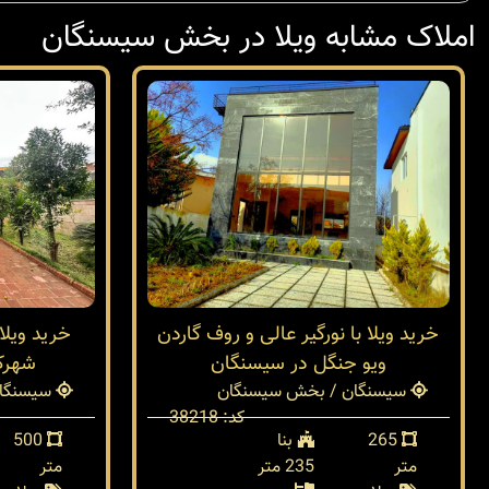
املاک مشابه ویلا در بخش سیسنگان
خرید ویلا با نورگیر عالی و روف گاردن
ویو جنگل در سیسنگان
شهرک
سیسنگان / بخش سیسنگان
سیسنگان
کد: 38218
265
بنا
500
متر
235 متر
متر