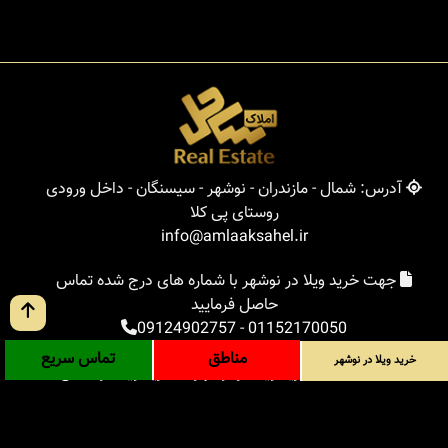
آدرس: شمال - مازندران - نوشهر - سیسنگان - داخل ورودی
روستای پی کلا
info@amlaaksahel.ir
جهت خرید ویلا در نوشهر با شماره های درج شده تماس
حاصل فرمایید
09124902757
-
01152170050
مناطق
تماس سریع
خرید ویلا در نوشهر
املاک ساحل
خرید ویلا در نوشهر
خرید ویلا در شمال
خرید زمین در شمال
خرید باغ ویلا در شمال
خرید آپارتمان در شمال
مناطق
بلاگ
جستجوی پیشرفته
ورود
درباره ما
ارتباط با ما