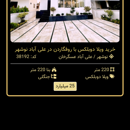
خرید ویلا دوبلکس با روفگاردن در علی آباد نوشهر
نوشهر / علی آباد عسگرخان
کد: 38192
220 متر
بنا 220 متر
ویلا دوبلکس
جنگلی
25 میلیارد