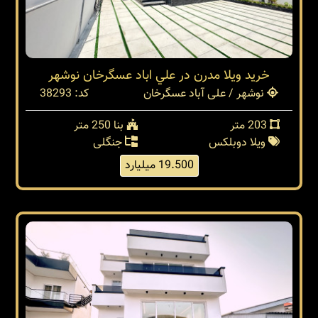
خريد ويلا مدرن در علي اباد عسگرخان نوشهر
نوشهر / علی آباد عسگرخان
کد: 38293
203 متر
بنا 250 متر
ویلا دوبلکس
جنگلی
19.500 میلیارد