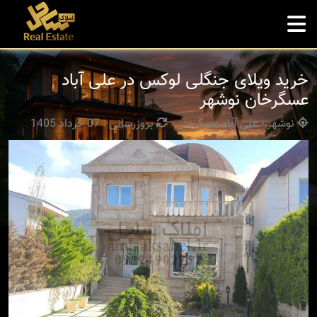
خرید ویلای جنگلی لوکس در علی آباد
عسگرخان نوشهر
نوشهر - علی آباد عسگرخان
بروزرسانی : 07 خرداد 1405