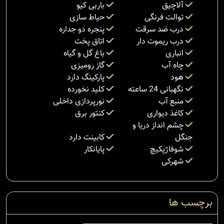
آلاچیق
باربی کیو
توالت فرنگی
حیاط سازی
درب ضد سرقت
پنجره دو جداره
درب ریموت دار
اتاق پخت
انباری
باغ گل و گیاه
چاه آب
گاز رومیزی
هود
پارکینگ دارد
نگهبانی 24 ساعته
کلید نخورده
منبع آب
نورپردازی داخلی
کاغذ دیواری
کنتور برق
چشم انداز دریا و
جنگل
کابینت دارد
شوفاژپکیچ
پایانکار
شهرکی
برچسب ها