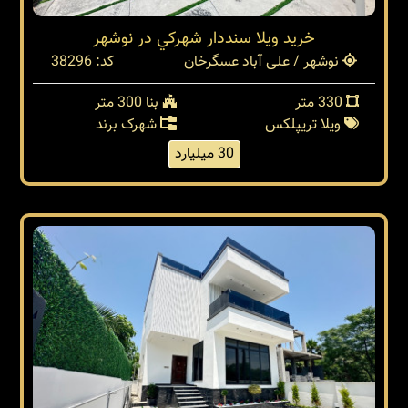
خريد ويلا سنددار شهركي در نوشهر
نوشهر / علی آباد عسگرخان
کد: 38296
330 متر
بنا 300 متر
ویلا تریپلکس
شهرک برند
30 میلیارد