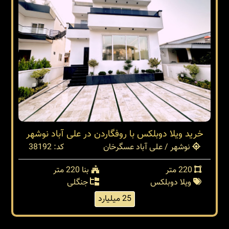
خرید ویلا دوبلکس با روفگاردن در علی آباد نوشهر
نوشهر / علی آباد عسگرخان
کد: 38192
220 متر
بنا 220 متر
ویلا دوبلکس
جنگلی
25 میلیارد