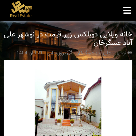
خانه ویلایی دوبلکس زیر قیمت در نوشهر علی
آباد عسگرخان
نوشهر - علی آباد عسگرخان
بروزرسانی : 21 آبان 1404