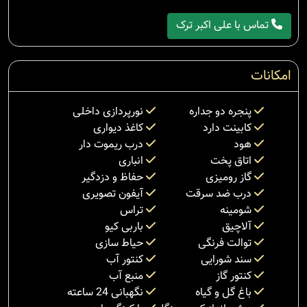
تماس با علی اکبر ترک
امکانات
پنجره دو جداره
نورپردازی داخلی
کابینت دارد
کاغذ دیواری
هود
درب ریموت دار
اتاق پخت
انباری
گاز رومیزی
حفاظ و دزدگیر
درب ضد سرقت
آیفون تصویری
شومینه
تراس
آلاچیق
باربی کیو
توالت فرنگی
حیاط سازی
سند شورایی
کنتور آب
کنتور گاز
منبع آب
باغ گل و گیاه
نگهبانی 24 ساعته