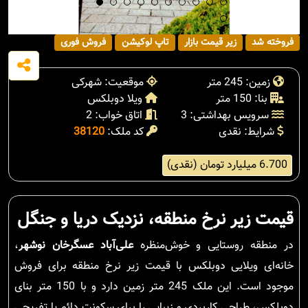
فروخته شد
زیر قیمت بازار
تاپ لوکیشن
فروش فوری
زمین: 245 متر
موقعیت: شهرکی
بنا: 150 متر
ویلا دوبلکس
سرویس بهداشتی: 3
اتاق خواب: 2
شرایط: نقدی
کد ملک:
38120
6.700 میلیارد تومان (نقدی)
قیمت زیر نرخ منطقه، نزدیک دریا و جنگل
در منطقه روستایی و خوش‌منظره
علی‌آباد عسگرخان نوشهر
،
خانه‌ای ویلایی دوبلکس با قیمت زیر نرخ منطقه برای فروش
موجود است. این ملک 245 متر زمین دارد و با 150 متر بنای
دوبلکس، طراحی کاربردی و زیبایی را برای سکونت دائم یا تفریحی