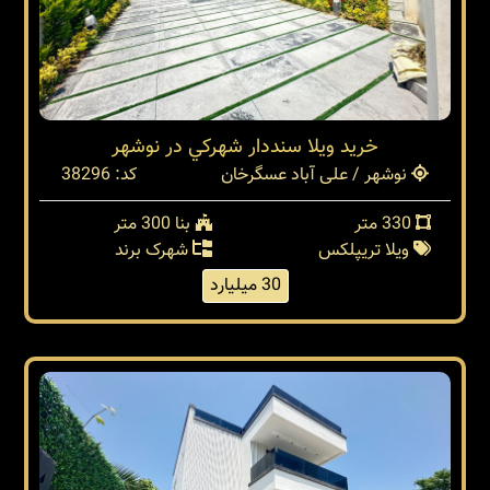
خريد ويلا سنددار شهركي در نوشهر
نوشهر / علی آباد عسگرخان
کد: 38296
330 متر
بنا 300 متر
ویلا تریپلکس
شهرک برند
30 میلیارد