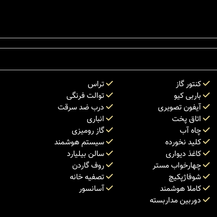
کنتور گاز
تراس
باربی کیو
توالت فرنگی
آیفون تصویری
درب ضد سرقت
اتاق پخت
انباری
چاه آب
گاز رومیزی
کلید نخورده
سیستم هوشمند
کاغذ دیواری
سالن بیلیارد
چهارخواب مستر
روف گاردن
شوفاژپکیچ
تصفیه خانه
کاملا هوشمند
آسانسور
دوربین مداربسته