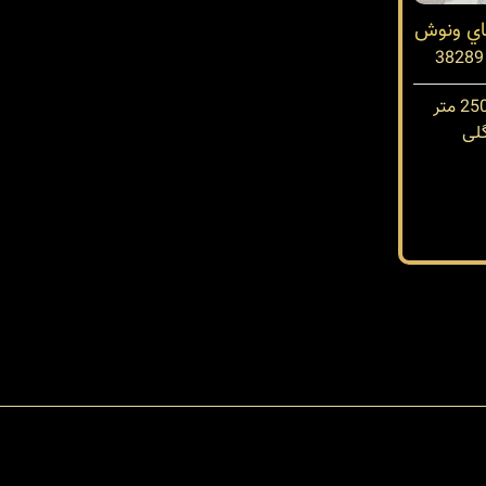
تاي ونوش
لی