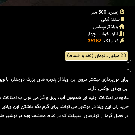
زمین: 500 متر
سند: ثبتی
ویلا تریپلکس
اتاق خواب: چهار
کد ملک:
36182
28 میلیارد تومان (نقد و اقساط)
برای نورپردازی بیشتر درون این ویلا از پنچره های بزرگ دوجداره با 
این ویلای لوکس دارد.
علاوه بر امکانات اولیه ای همچون آب، برق و گاز می توان به امکانات د
خریداران این ویلا در نوشهر می توانند برای گرم نگه داشتن این ویل
در فصل گرما از کولرهای اسپیلت که در نقاط مختلف ویلا در نوشهر طر