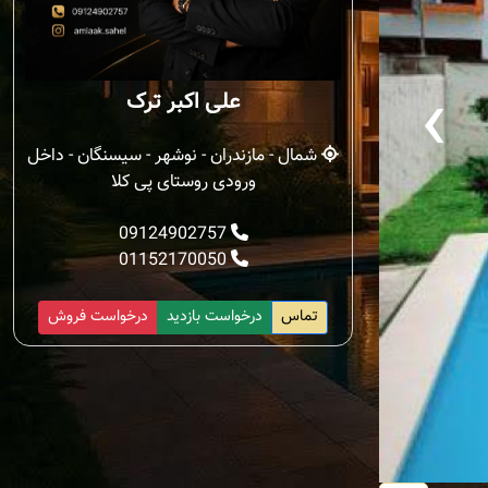
‹
علی اکبر ترک
شمال - مازندران - نوشهر - سیسنگان - داخل
ورودی روستای پی کلا
09124902757
01152170050
تماس
درخواست بازدید
درخواست فروش