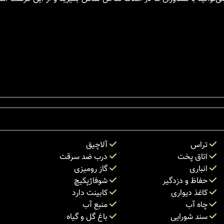
تراس
آلاچیق
اتاق پخت
درب ضد سرقت
انباری
گاز رومیزی
حفاظ و دزدگیر
شوفاژپکیچ
کاغذ دیواری
کابینت دارد
چاه آب
منبع آب
سند شورایی
باغ گل و گیاه