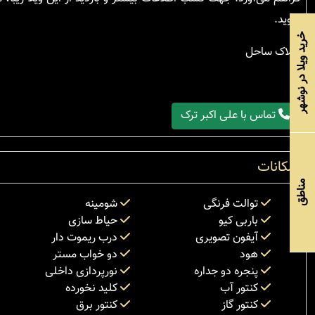
شوید.
خرید ویلا در نوشهر
املاک ساحل
تماس با علی اکبر ترک
امکانات
مناطق
توالت فرنگی
شومینه
باربی کیو
حیاط سازی
آیفون تصویری
درب ریموت دار
هود
دو خواب مستر
پنجره دو جداره
نورپردازی داخلی
کنتور آب
کلید نخورده
کنتور گاز
کنتور برق