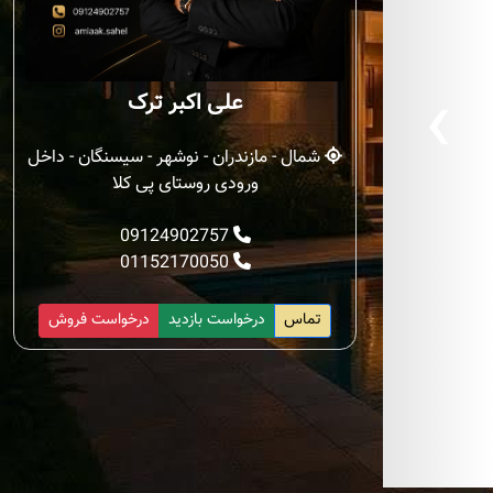
‹
علی اکبر ترک
شمال - مازندران - نوشهر - سیسنگان - داخل
ورودی روستای پی کلا
09124902757
01152170050
تماس
درخواست بازدید
درخواست فروش