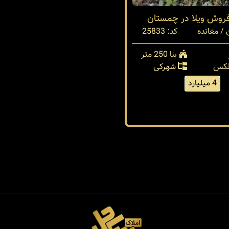
فروش ویلا در چمستان
/ مغانده
کد: 25833
بنا 250 متر
بلکس
شهرکی
4 میلیارد