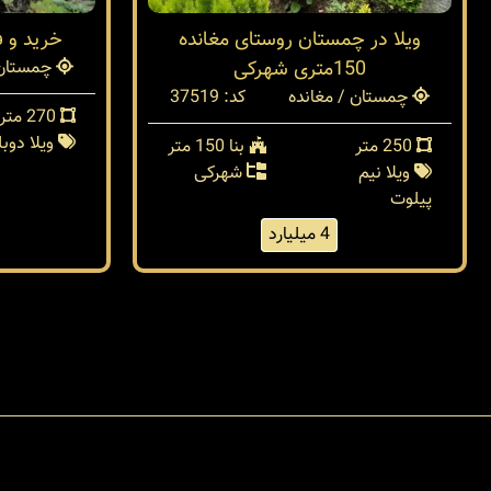
ویلا در چمستان روستای مغانده
خرید و 
150متری شهرکی
چمستان 
چمستان / مغانده
کد: 37519
270 متر
ویلا دو
250 متر
بنا 150 متر
ویلا نیم
شهرکی
پیلوت
4 میلیارد