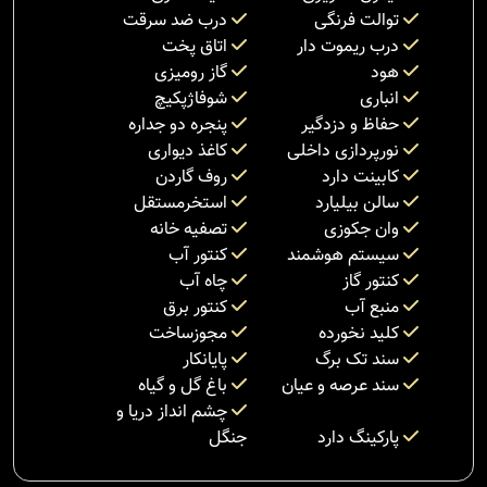
توالت فرنگی
درب ضد سرقت
درب ریموت دار
اتاق پخت
هود
گاز رومیزی
انباری
شوفاژپکیچ
حفاظ و دزدگیر
پنجره دو جداره
نورپردازی داخلی
کاغذ دیواری
کابینت دارد
روف گاردن
سالن بیلیارد
استخرمستقل
وان جکوزی
تصفیه خانه
سیستم هوشمند
کنتور آب
کنتور گاز
چاه آب
منبع آب
کنتور برق
کلید نخورده
مجوزساخت
سند تک برگ
پایانکار
سند عرصه و عیان
باغ گل و گیاه
چشم انداز دریا و
پارکینگ دارد
جنگل