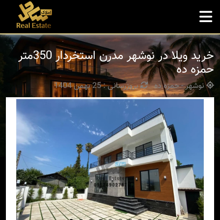
خرید ویلا در نوشهر مدرن استخردار 350متر
حمزه ده
نوشهر - حمزه ده
بروزرسانی : 25 بهمن 1404