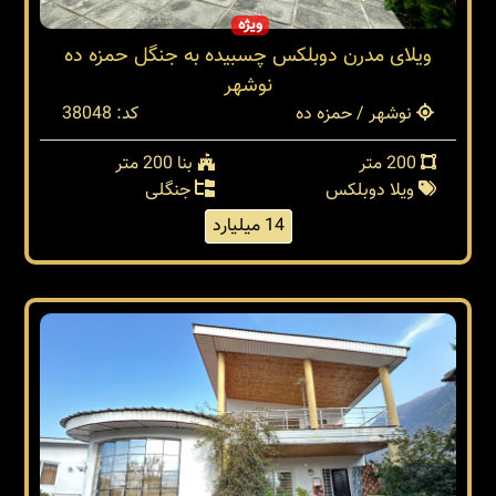
ویژه
ویلای مدرن دوبلکس چسبیده به جنگل حمزه ده
نوشهر
نوشهر / حمزه ده
کد: 38048
200 متر
بنا 200 متر
ویلا دوبلکس
جنگلی
14 میلیارد