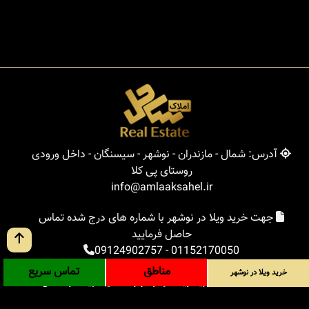
آدرس: شمال - مازندران - نوشهر - سیسنگان - داخل ورودی
روستای پی کلا
info@amlaaksahel.ir
جهت خرید ویلا در نوشهر با شماره های درج شده تماس
حاصل فرمایید
09124902757
-
01152170050
مناطق
تماس سریع
خرید ویلا در نوشهر
املاک ساحل
خرید ویلا در نوشهر
خرید ویلا در شمال
خرید زمین در شمال
خرید باغ ویلا در شمال