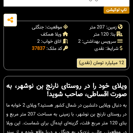
تاپ لوکیشن
زمین: 207 متر
موقعیت: جنگلی
بنا: 120 متر
ویلا همکف
سرویس بهداشتی: 2
اتاق خواب: 2
شرایط: نقدی
کد ملک:
37837
12 میلیارد تومان (نقدی)
ویلای خود را در روستای نارنج بن نوشهر، به
صورت اقساطی، صاحب شوید!
به دنبال ویلایی دلنشین در شمال کشور هستید؟ ویلای 2 خوابه ما
در روستای نارنج بن نوشهر، با زمینی به مساحت 207 متر مربع و
بنای 120 متر مربع فلت، گزینه‌ای ایده‌آل برای شماست. این ویلا
در موقعیتی عالی، نزدیک به جنگل و دریا واقع شده و از سند