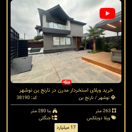
ویژه
خرید ویلای استخردار مدرن در نارنج بن نوشهر
نوشهر / نارنج بن
کد: 38190
263 متر
بنا 280 متر
ویلا دوبلکس
جنگلی
17 میلیارد