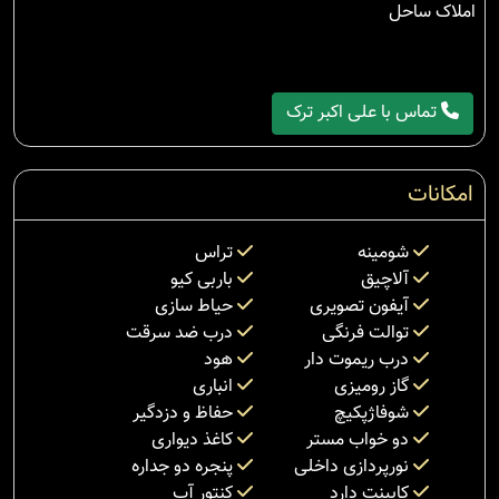
املاک ساحل
تماس با علی اکبر ترک
امکانات
شومینه
تراس
آلاچیق
باربی کیو
آیفون تصویری
حیاط سازی
توالت فرنگی
درب ضد سرقت
درب ریموت دار
هود
گاز رومیزی
انباری
شوفاژپکیچ
حفاظ و دزدگیر
دو خواب مستر
کاغذ دیواری
نورپردازی داخلی
پنجره دو جداره
کابینت دارد
کنتور آب