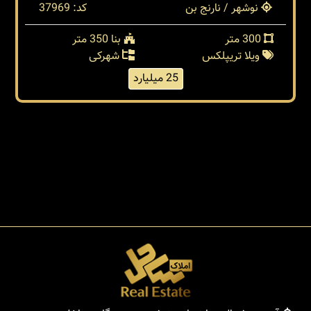
نوشهر / نارنج بن
کد: 37969
300 متر
بنا 350 متر
ویلا تریپلکس
شهرکی
25 میلیارد