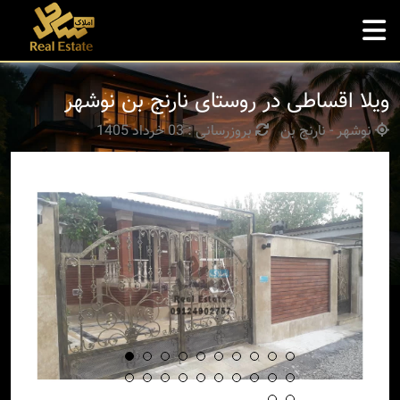
ویلا اقساطی در روستای نارنج بن نوشهر
نوشهر - نارنج بن
بروزرسانی : 03 خرداد 1405