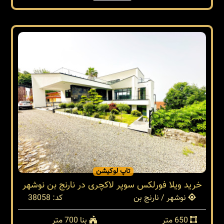
تاپ لوکیشن
خرید ویلا فورلکس سوپر لاکچری در نارنج بن نوشهر
نوشهر / نارنج بن
کد: 38058
650 متر
بنا 700 متر