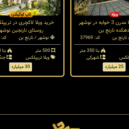
ویژه
تاپ لوکیشن
فروش ویلا مدرن 3 خوابه در نوشهر
خرید ویلا لاکچری در تریپل
هکده نارنج بن
روستای نارنجبن نوشه
نارنج بن
کد: 37969
نوشهر / نارنج بن
کد: 37966
بنا 350 متر
500 متر
بنا 650 متر
پلکس
شهرکی
ویلا تریپلکس
جنگ
25 میلیارد
30 میلیارد