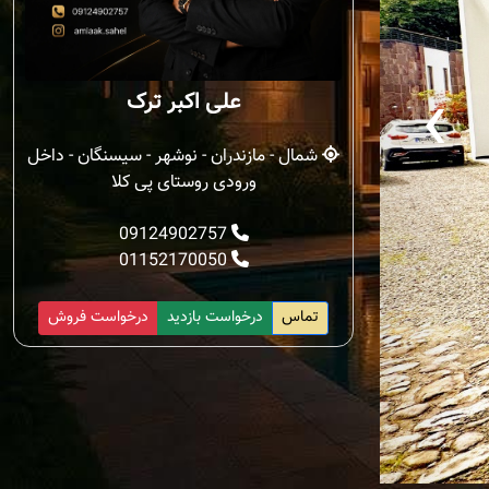
‹
علی اکبر ترک
شمال - مازندران - نوشهر - سیسنگان - داخل
ورودی روستای پی کلا
09124902757
01152170050
تماس
درخواست بازدید
درخواست فروش