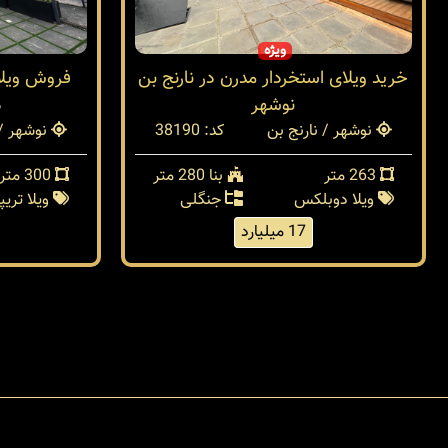
ویژه
خرید ویلای استخردار مدرن در نارنج بن
نوشهر
د
نوشهر / نارنج بن
کد: 38190
نوشهر / 
263 متر
بنا 280 متر
300 متر
ویلا دوبلکس
جنگلی
ویلا تری
17 میلیارد