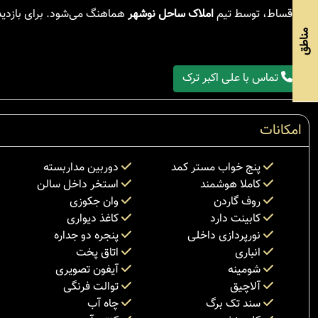
و اقساط، توسط تیم
املاک ساحل نوشهر
هماهنگ می‌شود. برای بازدی
مناطق
تماس با علی اکبر ترک
امکانات
پنج خواب مستر کمد
دوربین مداربسته
کاملا هوشمند
استخر داخل سالن
روف گاردن
وان جکوزی
کابینت دارد
کاغذ دیواری
نورپردازی داخلی
پنجره دو جداره
انباری
اتاق پخت
شومینه
آیفون تصویری
آلاچیق
توالت فرنگی
سند تک برگ
چاه آب