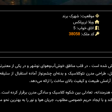
موقعیت: شهرک برند
ویلا تریپلکس
اتاق خواب: 5
کد ملک:
38058
فروش شده است ، در قلب مناظق خوش‌آب‌وهوای نوشهر و در یکی از معتبر
نطقه نارنجبن، ویلای سوپر لاکچری «فورلکس» با سازه‌ی L شکل، طراحی مدرن نئوکلاسیک و بدنه‌ای چشم‌نواز آماده استقبا
 آرامش طبیعت و کیفیت بالای ساخت را ارائه می‌دهد.
کند و با ایجاد حریم خصوصی مطلوب، جریان هوا و نور را به بهترین نحو 