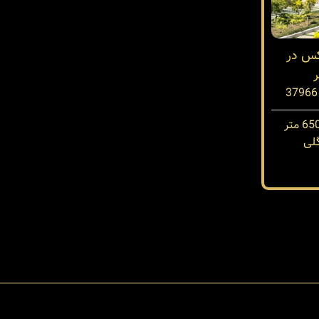
کس در
ر
لی