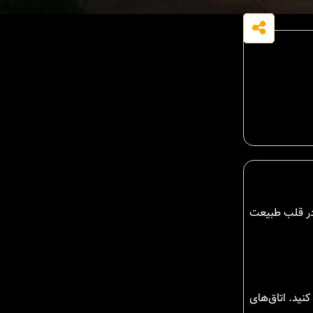
ا 220 متر مربع فضای بیرونی و 177 متر متراژ داخلی، در قلب طبیعت
کنید. اتاق‌های