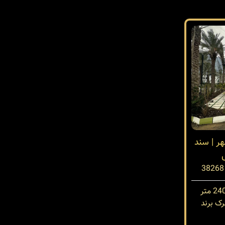
ر | سند
ک برند