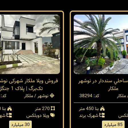
 ساحلي سنددار در نوشهر
فروش ویلا ملکار شهرکی نوشه
ملكار
تک‌برگ | پلاک 1 جنگل
ملکار
کد: 38294
نوشهر / ملکار
کد: 38268
بنا 450 متر
270 متر
بنا 240 متر
پلکس
شهرک برند
ویلا دوبلکس
شهر
85 میلیارد
30 میلیارد