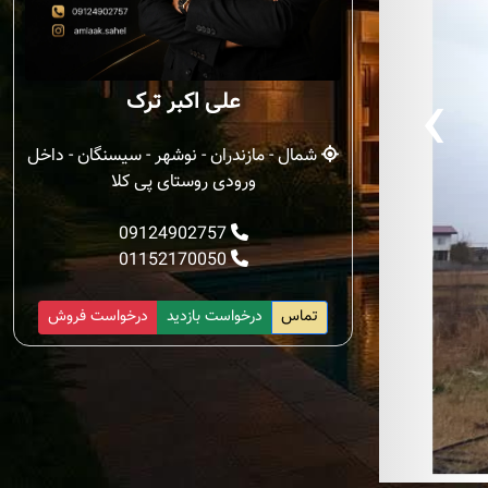
‹
علی اکبر ترک
شمال - مازندران - نوشهر - سیسنگان - داخل
ورودی روستای پی کلا
09124902757
01152170050
تماس
درخواست بازدید
درخواست فروش