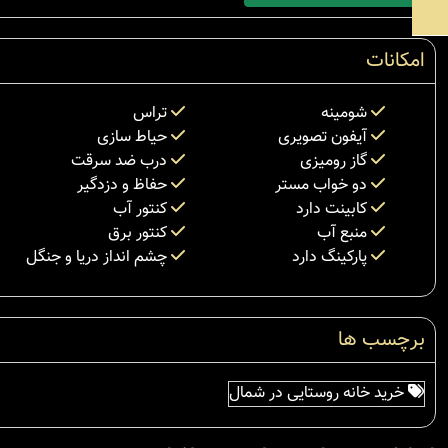
امکانات
شومینه
تراس
آیفون تصویری
حیاط سازی
گاز رومیزی
درب ضد سرقت
دو خواب مستر
حفاظ و دزدگیر
کابینت دارد
کنتور آب
منبع آب
کنتور برق
پارکینگ دارد
چشم انداز دریا و جنگل
برچسب ها
خرید خانه روستایی در شمال