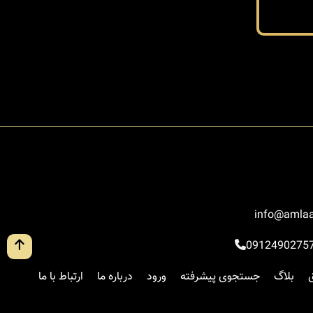
info@amlaa
0912490275
بلاگ
جستجوی پیشرفته
ورود
درباره ما
ارتباط با ما