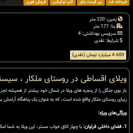
فروخته شد
زیر قیمت بازار
تاپ لوکیشن
فروش فوری
زمین: 220 متر
بنا: 177 متر
سرویس بهداشتی: 4
شرایط: نقدی
4.600 میلیارد تومان (نقدی)
ویلای اقساطی در روستای ملکار ، سیسن
زیبای روستای ملکار واقع شده است، که به عنوان یک پناهگاه آرامش 
ویژگی‌های ویژه:
1. فضای داخلی فراوان:
با چهار اتاق خواب مستر، این ویلا به شما امکا