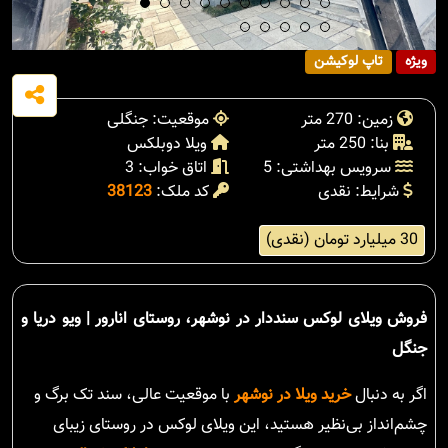
ویژه
تاپ لوکیشن
زمین: 270 متر
موقعیت: جنگلی
بنا: 250 متر
ویلا دوبلکس
سرویس بهداشتی: 5
اتاق خواب: 3
شرایط: نقدی
کد ملک:
38123
30 میلیارد تومان (نقدی)
فروش ویلای لوکس سنددار در نوشهر، روستای انارور | ویو دریا و
جنگل
اگر به دنبال
خرید ویلا در نوشهر
با موقعیت عالی، سند تک برگ و
چشم‌انداز بی‌نظیر هستید، این ویلای لوکس در روستای زیبای