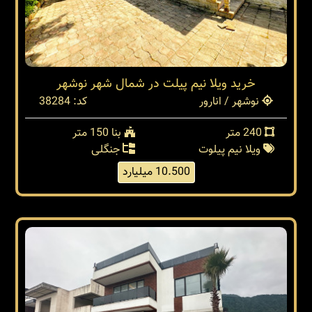
خرید ویلا نیم پیلت در شمال شهر نوشهر
نوشهر / انارور
کد: 38284
240 متر
بنا 150 متر
ویلا نیم پیلوت
جنگلی
10.500 میلیارد