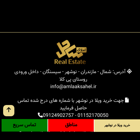
آدرس: شمال - مازندران - نوشهر - سیسنگان - داخل ورودی
روستای پی کلا
info@amlaaksahel.ir
جهت خرید ویلا در نوشهر با شماره های درج شده تماس
حاصل فرمایید
09124902757
-
01152170050
مناطق
تماس سریع
خرید ویلا در نوشهر
املاک ساحل
خرید ویلا در نوشهر
خرید ویلا در شمال
خرید زمین در شمال
خرید باغ ویلا در شمال