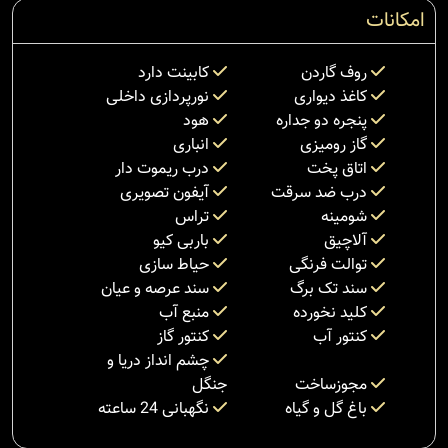
امکانات
روف گاردن
کابینت دارد
کاغذ دیواری
نورپردازی داخلی
پنجره دو جداره
هود
گاز رومیزی
انباری
اتاق پخت
درب ریموت دار
درب ضد سرقت
آیفون تصویری
شومینه
تراس
آلاچیق
باربی کیو
توالت فرنگی
حیاط سازی
سند تک برگ
سند عرصه و عیان
کلید نخورده
منبع آب
کنتور آب
کنتور گاز
چشم انداز دریا و
مجوزساخت
جنگل
باغ گل و گیاه
نگهبانی 24 ساعته