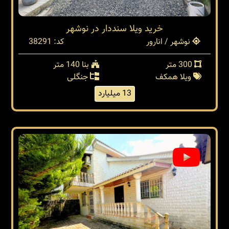
خرید ویلا سنددار در نوشهر
نوشهر / انارور
کد: 38291
300 متر
بنا 140 متر
ویلا همکف
جنگلی
13 میلیارد