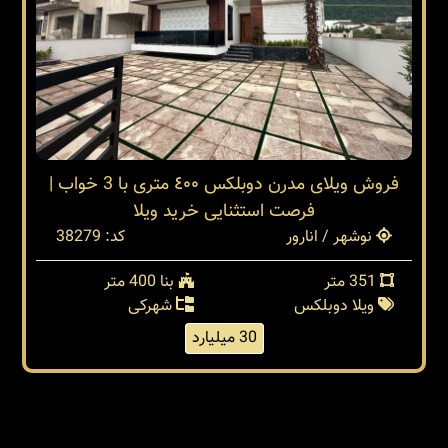
فروش ویلای مدرن دوبلکس ٤٠٠ متری با 3 خواب |
فرصت استثنایی خرید ویلا
نوشهر / انارور
کد: 38279
351 متر
بنا 400 متر
ویلا دوبلکس
شهرکی
30 میلیارد