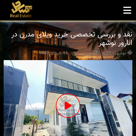
نقد و بررسی تخصصی خرید ویلای مدرن در
انارور نوشهر
نوشهر - انارور
بروزرسانی : 16 خرداد 1405