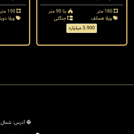
180 متر
بنا 90 متر
150 متر
ویلا همکف
جنگلی
ویلا دو
3.900 میلیارد
آدرس: شمال - 