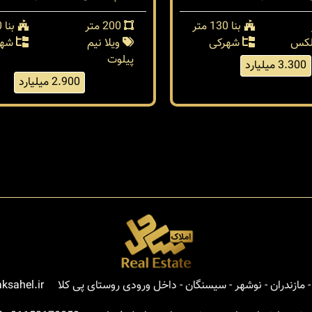
بنا 130 متر
200 متر
بنا 120 متر
بلکس
شهرکی
ویلا نیم
شهر
پیلوت
3.300 میلیارد
2.900 میلیارد
مازندران - نوشهر - سیسنگان - داخل ورودی روستای پی کلا
ksahel.ir