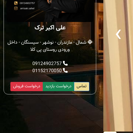
‹
علی اکبر ترک
شمال - مازندران - نوشهر - سیسنگان - داخل
ورودی روستای پی کلا
09124902757
01152170050
تماس
درخواست بازدید
درخواست فروش