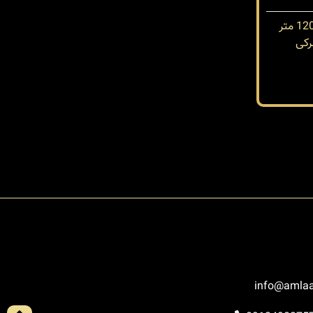
کی
info@amlaa