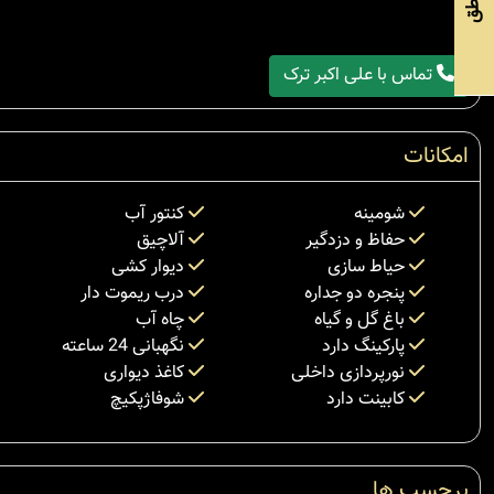
مناطق
تماس با علی اکبر ترک
امکانات
شومینه
کنتور آب
حفاظ و دزدگیر
آلاچیق
حیاط سازی
دیوار کشی
پنجره دو جداره
درب ریموت دار
باغ گل و گیاه
چاه آب
پارکینگ دارد
نگهبانی 24 ساعته
نورپردازی داخلی
کاغذ دیواری
کابینت دارد
شوفاژپکیچ
برچسب ها