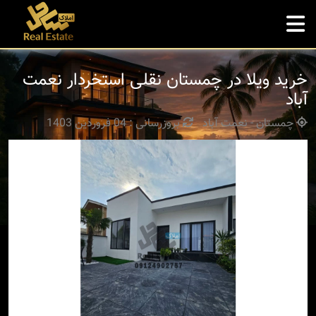
خرید ویلا در چمستان نقلی استخردار نعمت
آباد
چمستان - نعمت آباد
بروزرسانی : 04 فروردین 1403