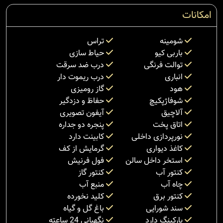
امکانات
شومینه
تراس
باربی کیو
حیاط سازی
توالت فرنگی
درب ضد سرقت
انباری
درب ریموت دار
هود
گاز رومیزی
شوفاژپکیچ
حفاظ و دزدگیر
آلاچیق
آیفون تصویری
اتاق پخت
پنجره دو جداره
نورپردازی داخلی
کابینت دارد
کاغذ دیواری
گرمایش از کف
استخر داخل سالن
فول فرنیش
کنتور آب
کنتور گاز
چاه آب
منبع آب
کنتور برق
کلید نخورده
سند شورایی
باغ گل و گیاه
پارکینگ دارد
نگهبانی 24 ساعته