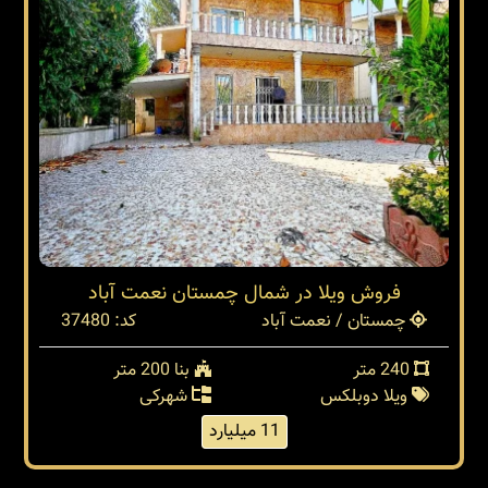
فروش ویلا در شمال چمستان نعمت آباد
چمستان / نعمت آباد
کد: 37480
240 متر
بنا 200 متر
ویلا دوبلکس
شهرکی
11 میلیارد