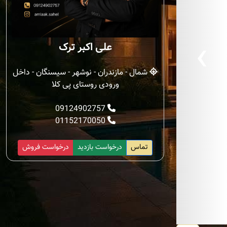
‹
علی اکبر ترک
شمال - مازندران - نوشهر - سیسنگان - داخل
ورودی روستای پی کلا
09124902757
01152170050
تماس
درخواست بازدید
درخواست فروش