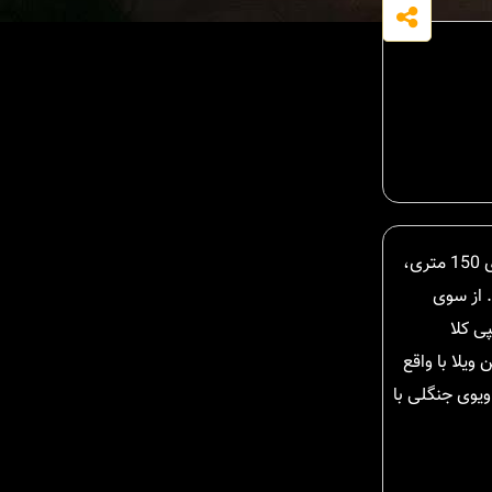
اینبار مهمان نگاه زیبای شما هستیم با معرفی یه ویلا شمال نیم پیلوت خوش نقشه در شهر زیبای چمستان. این ویلای سرسبز و بزرگ با متراژ بنای 150 متری،
ت. از سوی
ی کلا
ویلا با واقع
ویوی جنگلی با