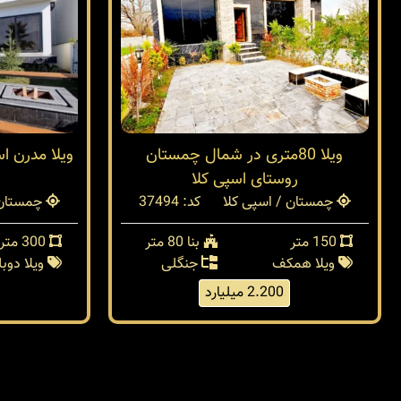
ویلا 80متری در شمال چمستان
روستای اسپی کلا
چمستان / اسپی کلا
کد: 37494
چمستان 
150 متر
بنا 80 متر
300 متر
ویلا همکف
جنگلی
ویلا دو
2.200 میلیارد