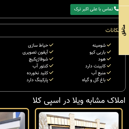
تماس با علی اکبر ترک
مناطق
امکانات
شومینه
حیاط سازی
باربی کیو
آیفون تصویری
هود
شوفاژپکیچ
کابینت دارد
کنتور آب
منبع آب
کلید نخورده
باغ گل و گیاه
پارکینگ دارد
املاک مشابه ویلا در اسپی کلا