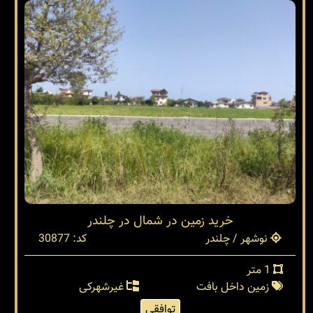
خرید زمین در شمال در چلندر
نوشهر / چلندر
کد: 30877
1 متر
زمین داخل بافت
غیرشهرکی
توافقی