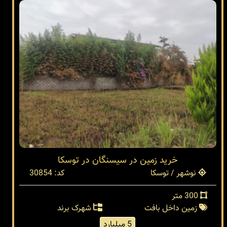
خرید زمین در سیسنگان در توسکا
نوشهر / توسکا
کد: 30854
300 متر
زمین داخل بافت
شهرک برند
5 میلیارد