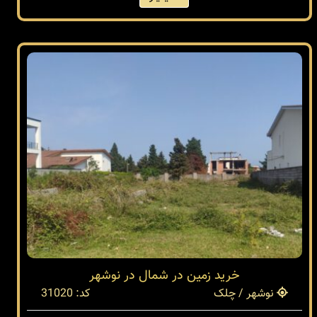
خرید زمین در شمال در نوشهر
نوشهر / چلک
کد: 31020