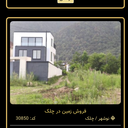
فروش زمین در چلک
نوشهر / چلک
کد: 30850