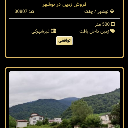
فروش زمین در نوشهر
نوشهر / چلک
کد: 30807
500 متر
زمین داخل بافت
غیرشهرکی
توافقی