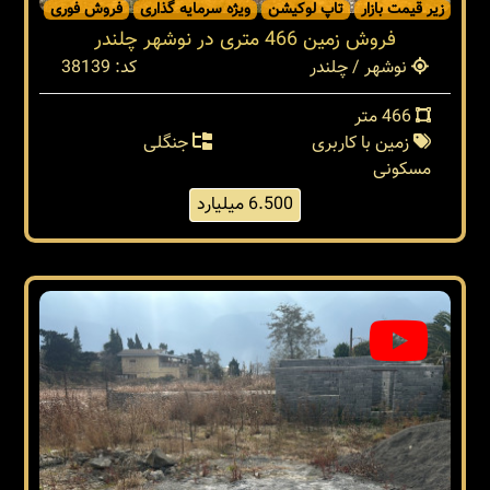
زیر قیمت بازار
تاپ لوکیشن
ویژه سرمایه گذاری
فروش فوری
فروش زمین 466 متری در نوشهر چلندر
نوشهر / چلندر
کد: 38139
466 متر
زمین با کاربری
جنگلی
مسکونی
6.500 میلیارد