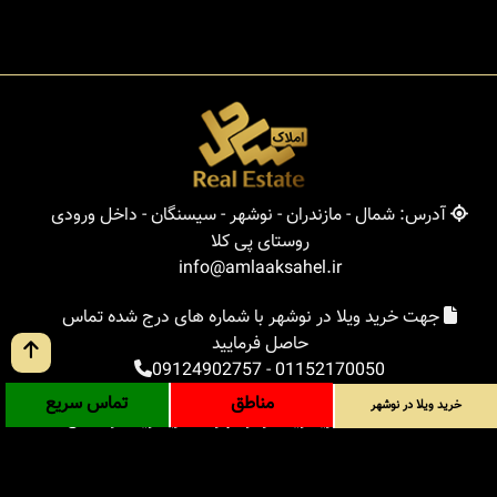
آدرس: شمال - مازندران - نوشهر - سیسنگان - داخل ورودی
روستای پی کلا
info@amlaaksahel.ir
جهت خرید ویلا در نوشهر با شماره های درج شده تماس
حاصل فرمایید
09124902757
-
01152170050
مناطق
تماس سریع
خرید ویلا در نوشهر
املاک ساحل
خرید ویلا در نوشهر
خرید ویلا در شمال
خرید زمین در شمال
خرید باغ ویلا در شمال
خرید آپارتمان در شمال
مناطق
بلاگ
جستجوی پیشرفته