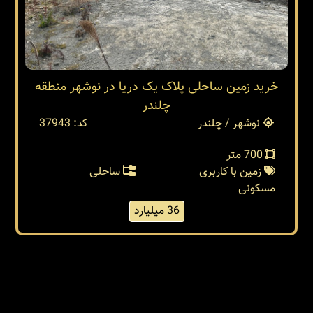
خرید زمین ساحلی پلاک یک دریا در نوشهر منطقه
چلندر
نوشهر / چلندر
کد: 37943
700 متر
زمین با کاربری
ساحلی
مسکونی
36 میلیارد