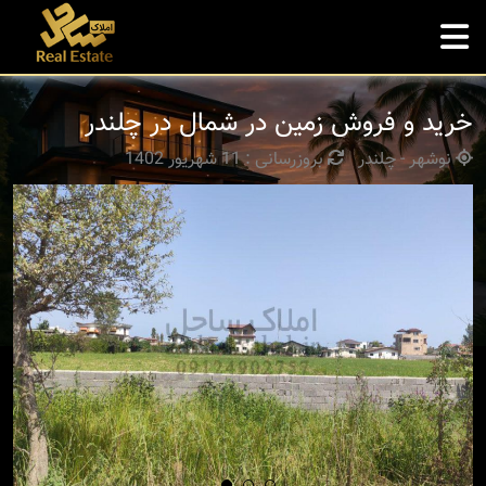
خرید و فروش زمین در شمال در چلندر
نوشهر - چلندر
بروزرسانی : 11 شهریور 1402