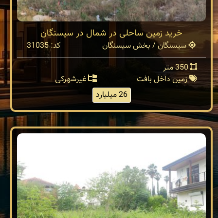
خرید زمین ساحلی در شمال در سیسنگان
سیسنگان / بخش سیسنگان
کد: 31035
350 متر
زمین داخل بافت
غیرشهرکی
26 میلیارد