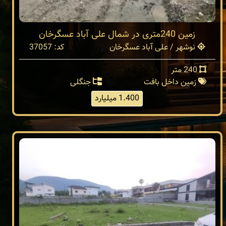
زمین 240متری در شمال علی آباد عسگرخان
نوشهر / علی آباد عسگرخان
کد: 37057
240 متر
زمین داخل بافت
جنگلی
1.400 میلیارد