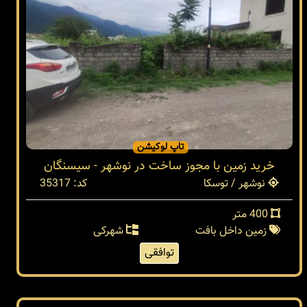
تاپ لوکیشن
خرید زمین با مجوز ساخت در نوشهر - سیسنگان
نوشهر / توسکا
کد: 35317
400 متر
زمین داخل بافت
شهرکی
توافقی