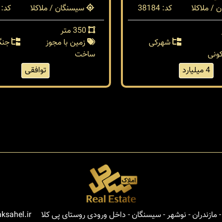
/ ملاکلا
کد: 38184
سیسنگان / ملاکلا
کد: 38008
350 متر
شهرکی
زمین با مجوز
جنگ
ونی
ساخت
4 میلیارد
توافقی
مازندران - نوشهر - سیسنگان - داخل ورودی روستای پی کلا
ksahel.ir