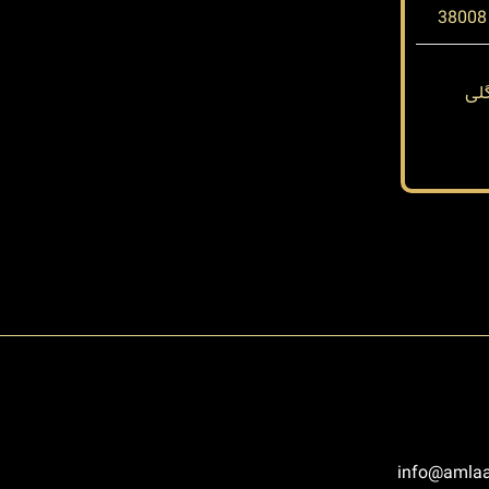
لی
info@amlaa