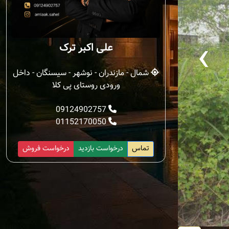
‹
علی اکبر ترک
شمال - مازندران - نوشهر - سیسنگان - داخل
ورودی روستای پی کلا
09124902757
01152170050
تماس
درخواست بازدید
درخواست فروش