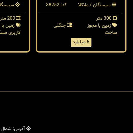
سیسنگان / ملاکلا
کد: 38252
سیسنگان 
300 متر
200 متر
زمین با مجوز
جنگلی
زمین با
ساخت
کاربری مسک
6 میلیارد
آدرس: شمال - 