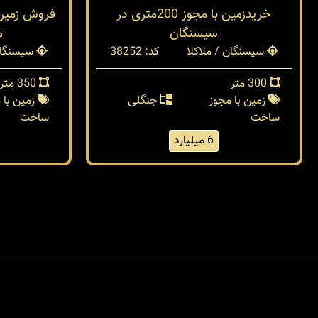
خریدزمین با مجوز 200متری در
فروش زمین 
سیسنگان
م
سیسنگان / ملاکلا
کد: 38252
سیسنگان 
300 متر
350 متر
زمین با مجوز
جنگلی
زمین با 
ساخت
ساخت
6 میلیارد