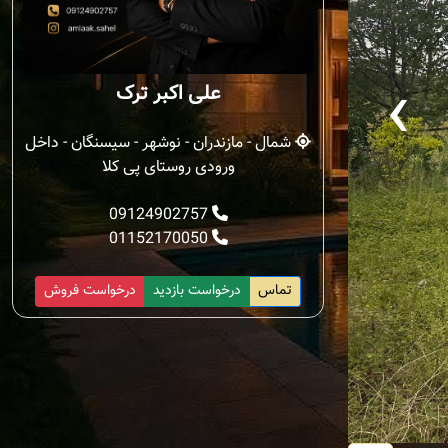
‹
علی اکبر ترک
شمال - مازندران - نوشهر - سیسنگان - داخل
ورودی روستای پی کلا
09124902757
01152170050
تماس
درخواست بازدید
درخواست فروش