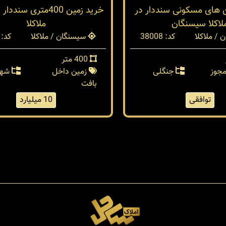
های مسکونی سنددار در
خرید زمین 400متری سن
لاکلا سیسنگان
ملاکلا
/ ملاکلا
کد: 38008
سیسنگان / ملاکلا
کد: 37768
400 متر
مجوز
جنگلی
زمین داخل
شهر
بافت
توافقی
10 میلیارد