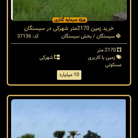
ویژه سرمایه گذاری
خرید زمین 2170متر شهرکی در سیسنگان
سیسنگان / بخش سیسنگان
کد: 37136
2170 متر
زمین با کاربری
شهرکی
مسکونی
10 میلیارد