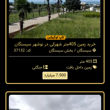
تاپ لوکیشن
خرید زمین 405متر شهرکی در نوشهر سیسنگان
سیسنگان / بخش سیسنگان
کد: 37132
405 متر
زمین داخل بافت
جنگلی
7.500 میلیارد