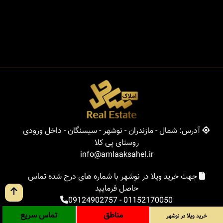
آدرس: شمال - مازندران - نوشهر - سیسنگان - داخل ورودی
روستای پی کلا
info@amlaaksahel.ir
جهت خرید ویلا در نوشهر با شماره های درج شده تماس
حاصل فرمایید
09124902757
-
01152170050
مناطق
تماس سریع
خرید ویلا در نوشهر
املاک ساحل
خرید ویلا در نوشهر
خرید ویلا در شمال