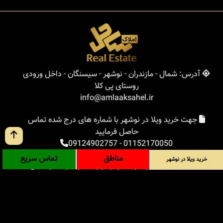
آدرس: شمال - مازندران - نوشهر - سیسنگان - داخل ورودی
روستای پی کلا
info@amlaaksahel.ir
جهت خرید ویلا در نوشهر با شماره های درج شده تماس
حاصل فرمایید
09124902757
-
01152170050
مناطق
تماس سریع
خرید ویلا در نوشهر
املاک ساحل
خرید ویلا در نوشهر
خرید ویلا در شمال
خرید زمین در شمال
خرید باغ ویلا در شمال
خرید آپارتمان در شمال
مناطق
بلاگ
جستجوی پیشرفته
ورود
درباره ما
ارتباط با ما