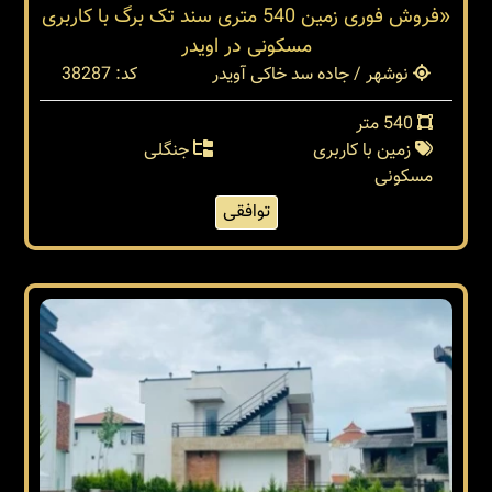
«فروش فوری زمین 540 متری سند تک برگ با کاربری
مسکونی در اویدر
نوشهر / جاده سد خاکی آویدر
کد: 38287
540 متر
زمین با کاربری
جنگلی
مسکونی
توافقی