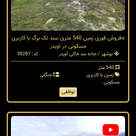
«فروش فوری زمین 540 متری سند تک برگ با کاربری
مسکونی در اویدر
نوشهر / جاده سد خاکی آویدر
کد: 38287
540 متر
زمین با کاربری
جنگلی
مسکونی
توافقی