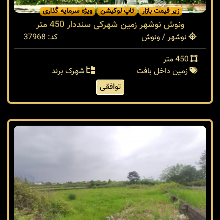
زیر قیمت بازار
تاپ لوکیشن
ویژه سرمایه گذاری
ونوش نوشهر زمین شهرکی سنددار 450 متر
نوشهر / ونوش
کد: 37968
450 متر
زمین داخل بافت
شهرک برند
توافقی