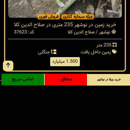
ویژه سرمایه گذاری
فروش فوری
خرید زمین در نوشهر 235 متری در صلاح الدین کلا
نوشهر / صلاح الدین کلا
کد: 37623
235 متر
زمین داخل بافت
جنگلی
1.500 میلیارد
مناطق
تماس سریع
خرید ویلا در نوشهر
آدرس: شمال - مازندران - نوشهر - سیسنگان - داخل ورودی
روستای پی کلا