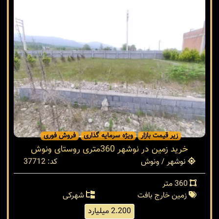
زیر قیمت بازار
ویژه سرمایه گذاری
فروش فوری
خرید زمین در نوشهر 360متری روستای ونوش
نوشهر / ونوش
کد: 37712
360 متر
زمین خارج بافت
شهرکی
2.200 میلیارد