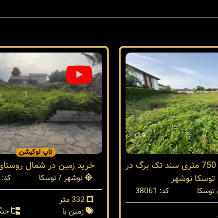
تاپ لوکیشن
فروش زمین 750 متری سند تک برگ در
خرید زمین در شمال روستای
توسکا نوشهر
نوشهر / توسکا
کد: 37818
توسکا
کد: 38061
332 متر
زمین با
جنگ