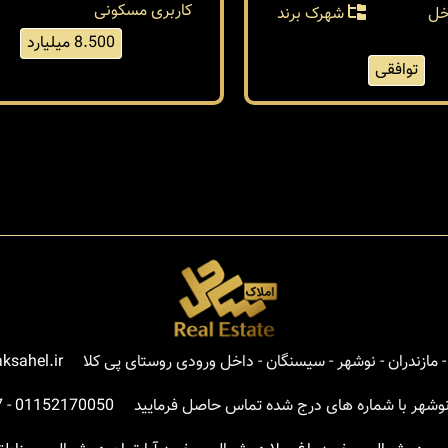
کاربری مسکونی
خل
شهرک برند
8.500 میلیارد
توافقی
مازندران - نوشهر - سیسنگان - داخل ورودی روستای پی کلا
ksahel.ir
نوشهر با شماره های درج شده تماس حاصل فرمایید
01152170050
-
7