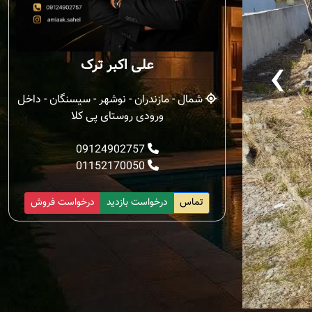
‹
علی اکبر ترک
شمال - مازندران - نوشهر - سیسنگان - داخل
ورودی روستای پی کلا
09124902757
01152170050
تماس
درخواست بازدید
درخواست فروش