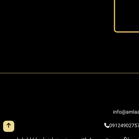
info@amlaa
0912490275