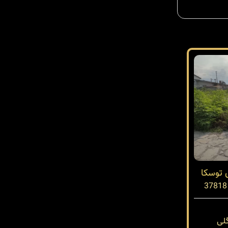
 توسکا
لی