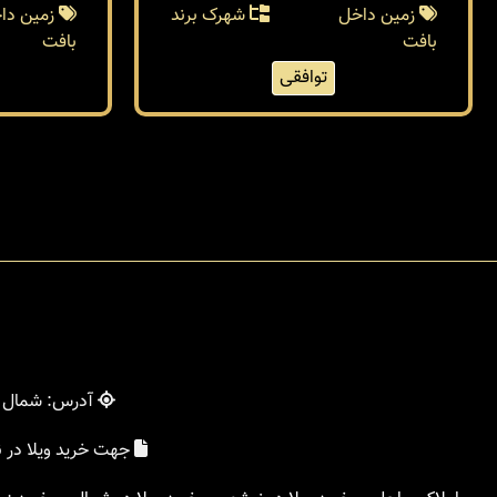
زمین داخل
شهرک برند
زمین دا
بافت
بافت
توافقی
آدرس: شمال - 
جهت خرید ویلا در 