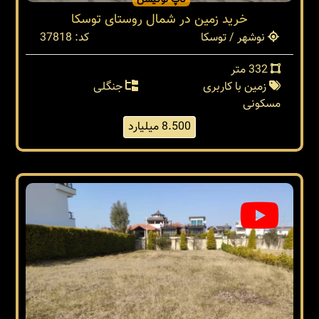
تاپ لوکیشن
خرید زمین در شمال روستای توسکا
نوشهر / توسکا
کد: 37818
332 متر
زمین با کاربری
جنگلی
مسکونی
8.500 میلیارد