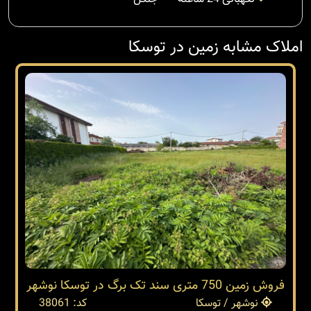
املاک مشابه زمین در توسکا
فروش زمین 750 متری سند تک برگ در توسکا نوشهر
نوشهر / توسکا
کد: 38061