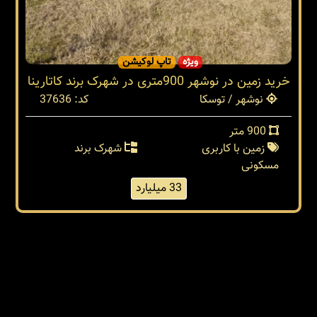
ویژه
تاپ لوکیشن
خرید زمین در نوشهر 900متری در شهرک برند کاتارینا
نوشهر / توسکا
کد: 37636
900 متر
زمین با کاربری
شهرک برند
مسکونی
33 میلیارد