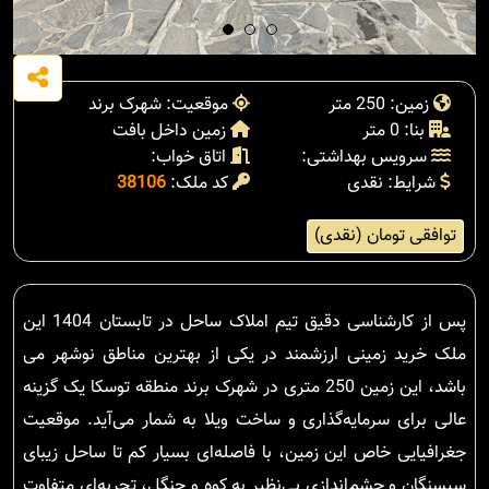
زمین: 250 متر
موقعیت: شهرک برند
بنا: 0 متر
زمین داخل بافت
سرویس بهداشتی:
اتاق خواب:
شرایط: نقدی
کد ملک:
38106
توافقی تومان (نقدی)
پس از کارشناسی دقیق تیم املاک ساحل در تابستان 1404 این
ملک خرید زمینی ارزشمند در یکی از بهترین مناطق نوشهر می
باشد، این زمین 250 متری در شهرک برند منطقه توسکا یک گزینه
عالی برای سرمایه‌گذاری و ساخت ویلا به شمار می‌آید. موقعیت
جغرافیایی خاص این زمین، با فاصله‌ای بسیار کم تا ساحل زیبای
سیسنگان و چشم‌اندازی بی‌نظیر به کوه و جنگل، تجربه‌ای متفاوت