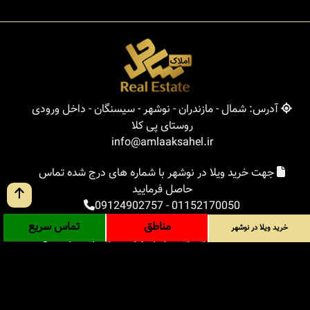
آدرس: شمال - مازندران - نوشهر - سیسنگان - داخل ورودی
روستای پی کلا
info@amlaaksahel.ir
جهت خرید ویلا در نوشهر با شماره های درج شده تماس
حاصل فرمایید
09124902757
-
01152170050
مناطق
تماس سریع
خرید ویلا در نوشهر
املاک ساحل
خرید ویلا در نوشهر
خرید ویلا در شمال
خرید زمین در شمال
خرید باغ ویلا در شمال
خرید آپارتمان در شمال
مناطق
بلاگ
جستجوی پیشرفته
ورود
درباره ما
ارتباط با ما