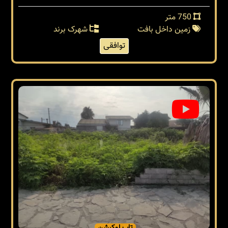
750 متر
زمین داخل بافت
شهرک برند
توافقی