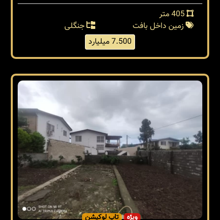
405 متر
زمین داخل بافت
جنگلی
7.500 میلیارد
ویژه
تاپ لوکیشن