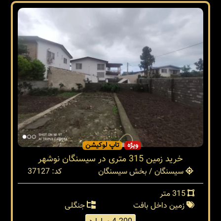
ویژه
تاپ لوکیشن
خرید زمین 315 متری در سیسنگان نوشهر
سیسنگان / بخش سیسنگان
کد: 37127
315 متر
زمین داخل بافت
جنگلی