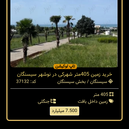
تاپ لوکیشن
خرید زمین 405متر شهرکی در نوشهر سیسنگان
سیسنگان / بخش سیسنگان
کد: 37132
405 متر
زمین داخل بافت
جنگلی
7.500 میلیارد