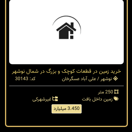
خرید زمین در قطعات کوچک و بزرگ در شمال نوشهر
نوشهر / علی آباد عسگرخان
کد: 30143
250 متر
زمین داخل بافت
غیرشهرکی
3.450 میلیارد