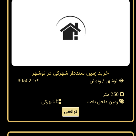
خرید زمین سنددار شهرکی در نوشهر
نوشهر / ونوش
کد: 30502
250 متر
زمین داخل بافت
شهرکی
توافقی