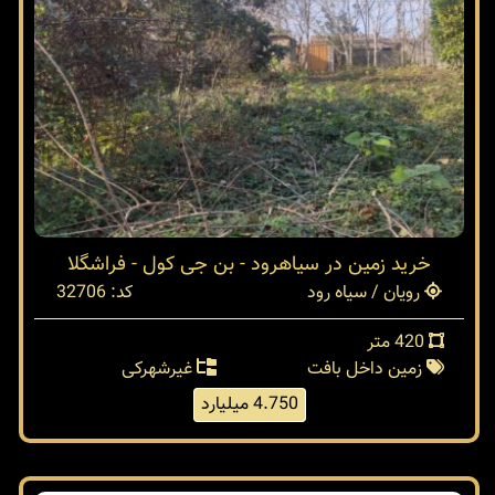
خرید زمین در سیاهرود - بن جی کول - فراشگلا
رویان / سیاه رود
کد: 32706
420 متر
زمین داخل بافت
غیرشهرکی
4.750 میلیارد