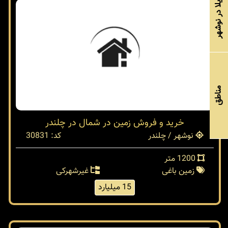
خرید ویلا در نوشهر
مناطق
خرید و فروش زمین در شمال در چلندر
نوشهر / چلندر
کد: 30831
1200 متر
زمین باغی
غیرشهرکی
15 میلیارد