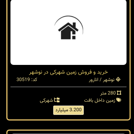
خرید و فروش زمین شهرکی در نوشهر
نوشهر / انارور
کد: 30519
280 متر
زمین داخل بافت
شهرکی
3.200 میلیارد