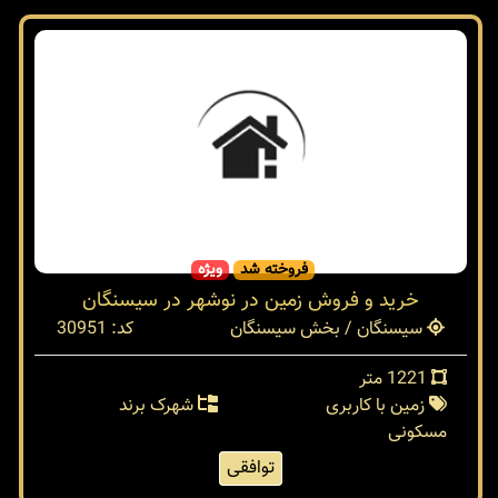
فروخته شد
ویژه
خرید و فروش زمین در نوشهر در سیسنگان
سیسنگان / بخش سیسنگان
کد: 30951
1221 متر
زمین با کاربری
شهرک برند
مسکونی
توافقی