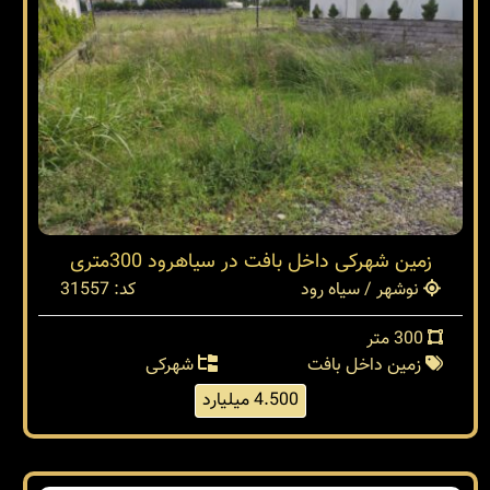
زمین شهرکی داخل بافت در سیاهرود 300متری
نوشهر / سیاه رود
کد: 31557
300 متر
زمین داخل بافت
شهرکی
4.500 میلیارد