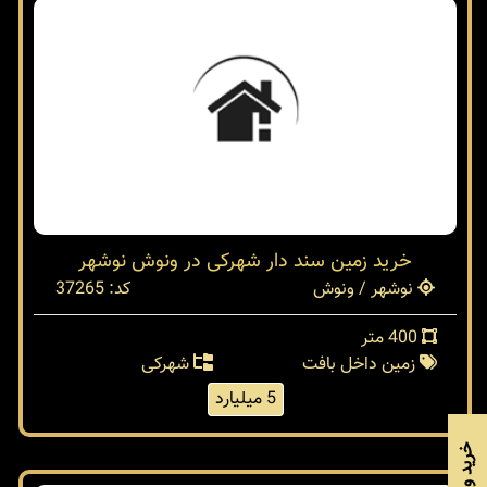
خرید زمین سند دار شهرکی در ونوش نوشهر
نوشهر / ونوش
کد: 37265
400 متر
زمین داخل بافت
شهرکی
5 میلیارد