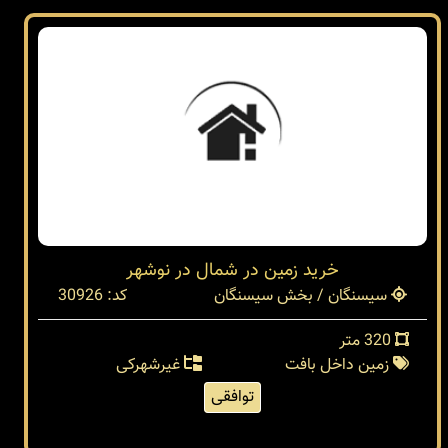
خرید زمین در شمال در نوشهر
سیسنگان / بخش سیسنگان
کد: 30926
320 متر
زمین داخل بافت
غیرشهرکی
توافقی