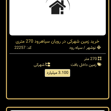
خرید زمین شهرکی در رویان سیاهرود 270 متری
نوشهر / سیاه رود
کد: 22257
270 متر
زمین داخل بافت
شهرکی
3.100 میلیارد