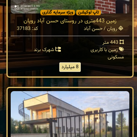
تاپ لوکیشن
ویژه سرمایه گذاری
زمین 443متری در روستای حسن آباد رویان
رویان / حسن آباد
کد: 37183
443 متر
زمین با کاربری
شهرک برند
مسکونی
8 میلیارد