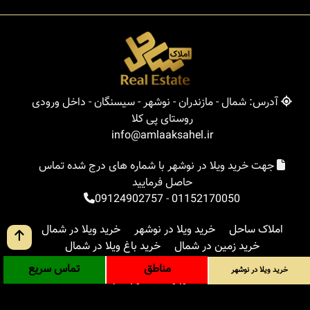
آدرس: شمال - مازندران - نوشهر - سیسنگان - داخل ورودی
روستای پی کلا
info@amlaaksahel.ir
جهت خرید ویلا در نوشهر با شماره های درج شده تماس
حاصل فرمایید
09124902757
-
01152170050
املاک ساحل
خرید ویلا در نوشهر
خرید ویلا در شمال
خرید زمین در شمال
خرید باغ ویلا در شمال
خرید آپارتمان در شمال
مناطق
بلاگ
جستجوی پیشرفته
مناطق
تماس سریع
خرید ویلا در نوشهر
ورود
درباره ما
ارتباط با ما