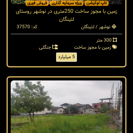
تاپ لوکیشن
ویژه سرمایه گذاری
فروش فوری
زمین با مجوز ساخت 250متری در نوشهر روستای
لتینگان
نوشهر / لتینگان
کد: 37570
300 متر
زمین با مجوز ساخت
جنگلی
5 میلیارد