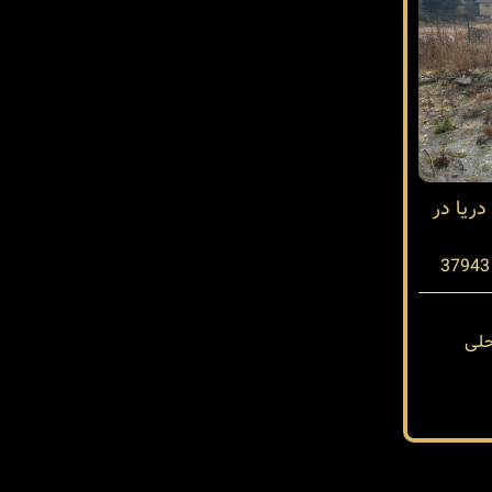
ریا در
لی