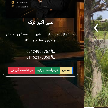
‹
علی اکبر ترک
شمال - مازندران - نوشهر - سیسنگان - داخل
ورودی روستای پی کلا
09124902757
01152170050
تماس
درخواست بازدید
درخواست فروش