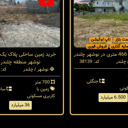
مت بازار
تاپ لوکیشن
ایه گذاری
فروش فوری
ر
خرید زمین ساحلی پلاک یک د
چلندر
کد: 38139
نوشهر منطقه چلندر
نوشهر / چلندر
کد: 37943
جنگلی
700 متر
ونی
زمین با
ساح
کاربری مسکونی
6.500 میلیارد
36 میلیارد