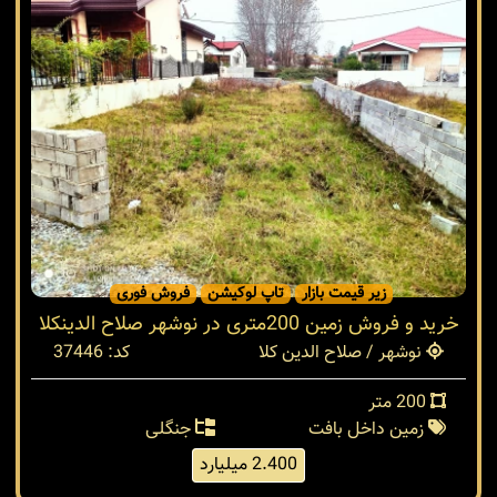
زیر قیمت بازار
تاپ لوکیشن
فروش فوری
خرید و فروش زمین 200متری در نوشهر صلاح الدینکلا
نوشهر / صلاح الدین کلا
کد: 37446
200 متر
زمین داخل بافت
جنگلی
2.400 میلیارد