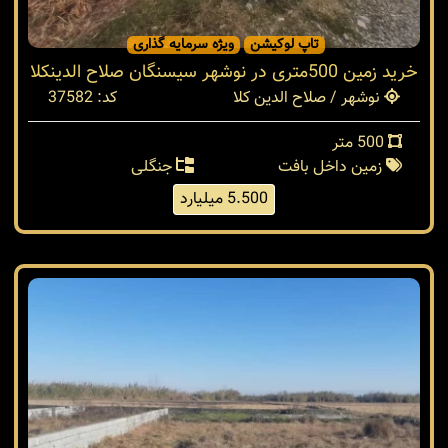
تاپ لوکیشن
ویژه سرمایه گذاری
خرید زمین 500متری در نوشهر سیسنگان صلاح الدینکلا
نوشهر / صلاح الدین کلا
کد: 37582
500 متر
زمین داخل بافت
جنگلی
5.500 میلیارد