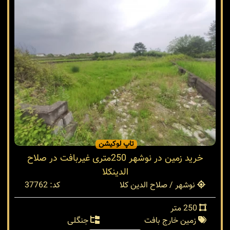
تاپ لوکیشن
خرید زمین در نوشهر 250متری غیربافت در صلاح
الدینکلا
نوشهر / صلاح الدین کلا
کد: 37762
250 متر
زمین خارج بافت
جنگلی