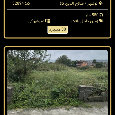
نوشهر / صلاح الدین کلا
کد: 32894
580 متر
زمین داخل بافت
غیرشهرکی
30 میلیارد