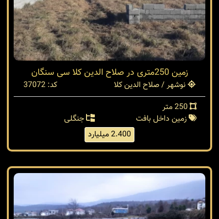
زمین 250متری در صلاح الدین کلا سی سنگان
نوشهر / صلاح الدین کلا
کد: 37072
250 متر
زمین داخل بافت
جنگلی
2.400 میلیارد