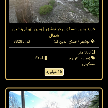
خرید زمین مسکونی در نوشهر | زمین تهرانی‌نشین
شمال
نوشهر / صلاح الدین کلا
کد: 38285
500 متر
زمین با کاربری
جنگلی
مسکونی
16 میلیارد