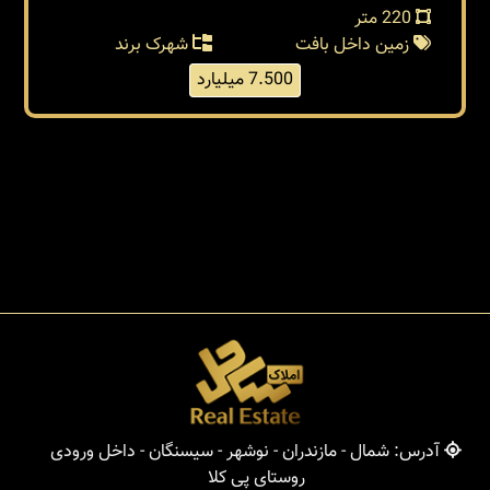
220 متر
زمین داخل بافت
شهرک برند
7.500 میلیارد
آدرس: شمال - مازندران - نوشهر - سیسنگان - داخل ورودی
روستای پی کلا