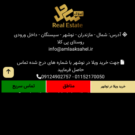
آدرس: شمال - مازندران - نوشهر - سیسنگان - داخل ورودی
روستای پی کلا
info@amlaaksahel.ir
جهت خرید ویلا در نوشهر با شماره های درج شده تماس
حاصل فرمایید
09124902757
-
01152170050
مناطق
تماس سریع
خرید ویلا در نوشهر
املاک ساحل
خرید ویلا در نوشهر
خرید ویلا در شمال
خرید زمین در شمال
خرید باغ ویلا در شمال
خرید آپارتمان در شمال
مناطق
بلاگ
جستجوی پیشرفته
ورود
درباره ما
ارتباط با ما