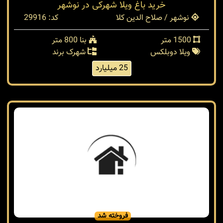
خرید باغ ویلا شهرکی در نوشهر
نوشهر / صلاح الدین کلا
کد: 29916
1500 متر
بنا 800 متر
ویلا دوبلکس
شهرک برند
25 میلیارد