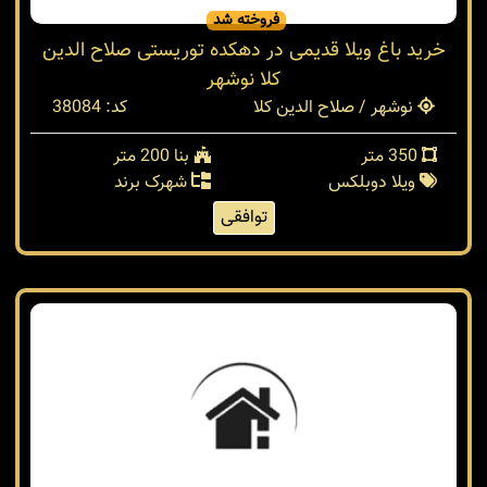
فروخته شد
خرید باغ ویلا قدیمی در دهکده توریستی صلاح الدین
کلا نوشهر
نوشهر / صلاح الدین کلا
کد: 38084
350 متر
بنا 200 متر
ویلا دوبلکس
شهرک برند
توافقی