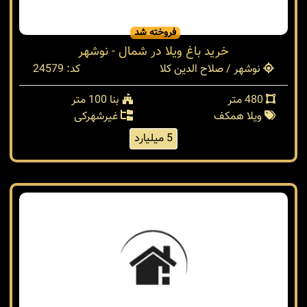
فروخته شد
خرید باغ ویلا در شمال - نوشهر
نوشهر / صلاح الدین کلا
کد: 24579
480 متر
بنا 100 متر