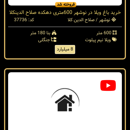
فروخته شد
خرید باغ ویلا در نوشهر 600متری دهکده صلاح الدینکلا
نوشهر / صلاح الدین کلا
کد: 37736
600 متر
بنا 180 متر
ویلا نیم پیلوت
جنگلی
8 میلیارد