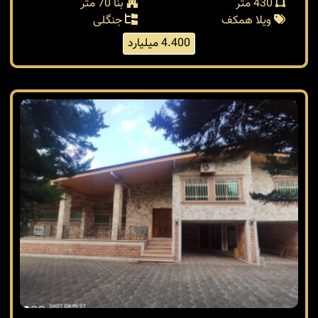
430 متر
بنا 70 متر
ویلا همکف
جنگلی
4.400 میلیارد