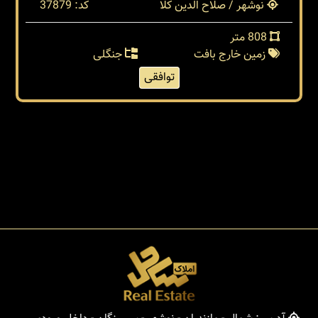
نوشهر / صلاح الدین کلا
کد: 37879
808 متر
زمین خارج بافت
جنگلی
توافقی