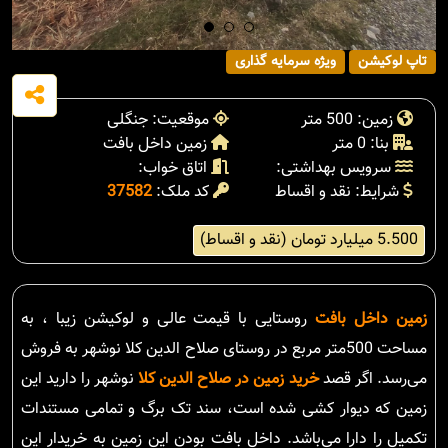
تاپ لوکیشن
ویژه سرمایه گذاری
زمین: 500 متر
موقعیت: جنگلی
بنا: 0 متر
زمین داخل بافت
سرویس بهداشتی:
اتاق خواب:
شرایط: نقد و اقساط
کد ملک:
37582
5.500 میلیارد تومان (نقد و اقساط)
زمین داخل بافت
روستایی با قیمت عالی و لوکیشن زیبا ، به
مساحت 500متر مربع در روستای صلاح الدین کلا نوشهر به فروش
می‌رسد. اگر قصد
خرید زمین در صلاح الدین کلا
نوشهر را دارید این
زمین که دیوار کشی شده است، سند تک برگ و تمامی مستندات
تکمیل را دارا می‌باشد. داخل بافت بودن این زمین به خریدار این