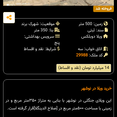
فروخته شد
زمین: 500 متر
موقعیت: شهرک برند
سند: ثبتی
بنا: 350 متر
ویلا دوبلکس
سرویس بهداشتی:
پنج
اتاق خواب: سه
شرایط: نقد و اقساط
کد ملک:
29988
14 میلیارد تومان (نقد و اقساط)
خرید ویلا در نوشهر
این ویلای جنگلی در نوشهر با بنایی به متراژ ۳۵۰متر مربع و در
زمینی با مساحت ۵۰۰متر مربع در [صلاح الدینگلا]قرار گرفته است.