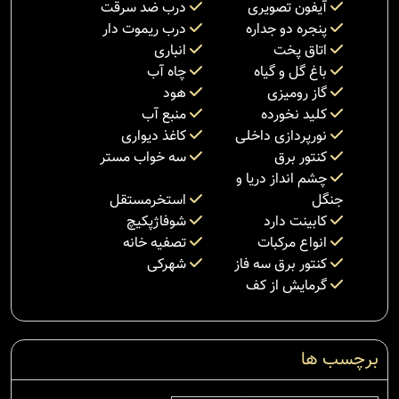
آیفون تصویری
درب ضد سرقت
پنجره دو جداره
درب ریموت دار
اتاق پخت
انباری
باغ گل و گیاه
چاه آب
گاز رومیزی
هود
کلید نخورده
منبع آب
نورپردازی داخلی
کاغذ دیواری
کنتور برق
سه خواب مستر
چشم انداز دریا و
جنگل
استخرمستقل
کابینت دارد
شوفاژپکیچ
انواع مرکبات
تصفیه خانه
کنتور برق سه فاز
شهرکی
گرمایش از کف
برچسب ها