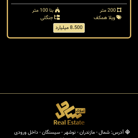
200 متر
بنا 100 متر
ویلا همکف
جنگلی
8.500 میلیارد
آدرس: شمال - مازندران - نوشهر - سیسنگان - داخل ورودی