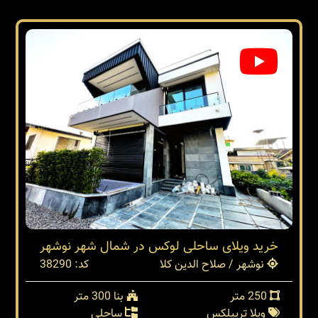
خرید ویلای ساحلی لوکس در شمال شهر نوشهر
نوشهر / صلاح الدین کلا
کد: 38290
250 متر
بنا 300 متر
ویلا تریپلکس
ساحلی