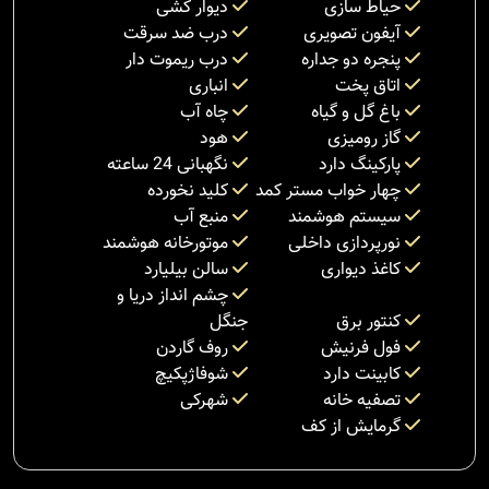
حیاط سازی
دیوار کشی
آیفون تصویری
درب ضد سرقت
پنجره دو جداره
درب ریموت دار
اتاق پخت
انباری
باغ گل و گیاه
چاه آب
گاز رومیزی
هود
پارکینگ دارد
نگهبانی 24 ساعته
چهار خواب مستر کمد
کلید نخورده
سیستم هوشمند
منبع آب
نورپردازی داخلی
موتورخانه هوشمند
کاغذ دیواری
سالن بیلیارد
چشم انداز دریا و
کنتور برق
جنگل
فول فرنیش
روف گاردن
کابینت دارد
شوفاژپکیچ
تصفیه خانه
شهرکی
گرمایش از کف