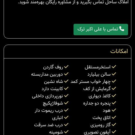
املاک ساحل تماس بگیرید و از مشاوره رایگان بهره‌مند شوید.
تماس با علی اکبر ترک
امکانات
استخرمستقل
روف گاردن
سالن بیلیارد
دوربین مداربسته
چهار خواب مستر کمد
شاه نشین
گرمایش از کف
کابینت دارد
کاغذ دیواری
نورپردازی داخلی
پنجره دو جداره
شوفاژپکیچ
هود
درب ریموت دار
اتاق پخت
انباری
گاز رومیزی
درب ضد سرقت
آیفون تصویری
شومینه