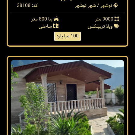
نوشهر / شهر نوشهر
کد: 38108
9000 متر
بنا 800 متر
ویلا تریپلکس
ساحلی
100 میلیارد