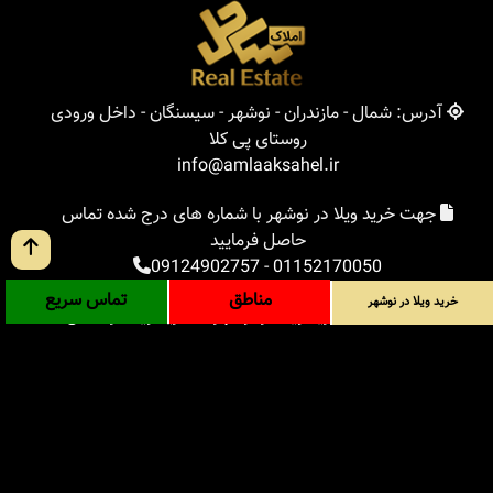
آدرس: شمال - مازندران - نوشهر - سیسنگان - داخل ورودی
روستای پی کلا
info@amlaaksahel.ir
جهت خرید ویلا در نوشهر با شماره های درج شده تماس
حاصل فرمایید
09124902757
-
01152170050
مناطق
تماس سریع
خرید ویلا در نوشهر
املاک ساحل
خرید ویلا در نوشهر
خرید ویلا در شمال
خرید زمین در شمال
خرید باغ ویلا در شمال
خرید آپارتمان در شمال
مناطق
بلاگ
جستجوی پیشرفته
ورود
درباره ما
ارتباط با ما