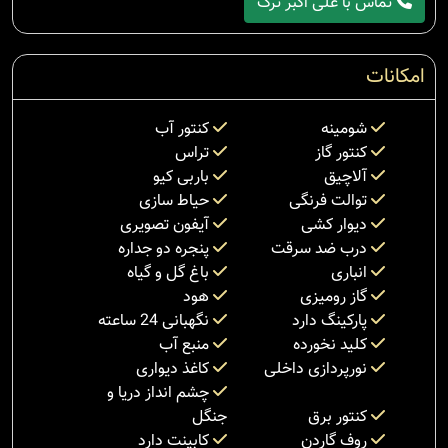
تماس با علی اکبر ترک
امکانات
شومینه
کنتور آب
کنتور گاز
تراس
آلاچیق
باربی کیو
توالت فرنگی
حیاط سازی
دیوار کشی
آیفون تصویری
درب ضد سرقت
پنجره دو جداره
انباری
باغ گل و گیاه
گاز رومیزی
هود
پارکینگ دارد
نگهبانی 24 ساعته
کلید نخورده
منبع آب
نورپردازی داخلی
کاغذ دیواری
چشم انداز دریا و
کنتور برق
جنگل
روف گاردن
کابینت دارد