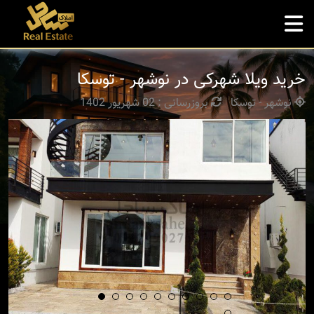
خرید ویلا شهرکی در نوشهر - توسکا
نوشهر - توسکا
بروزرسانی : 02 شهریور 1402