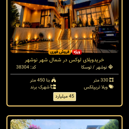
ویژه
فروش فوری
خریدویلای لوکس در شمال شهر نوشهر
نوشهر / توسکا
کد: 38304
330 متر
بنا 450 متر
ویلا تریپلکس
شهرک برند
45 میلیارد