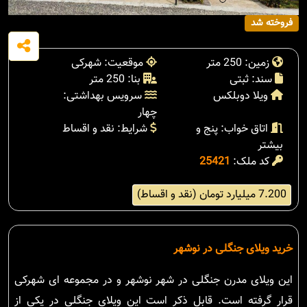
فروخته شد
زمین: 250 متر
موقعیت: شهرکی
سند: ثبتی
بنا: 250 متر
ویلا دوبلکس
سرویس بهداشتی:
چهار
اتاق خواب: پنج و
شرایط: نقد و اقساط
بیشتر
کد ملک:
25421
7.200 میلیارد تومان (نقد و اقساط)
خرید ویلای جنگلی در نوشهر
این ویلای مدرن جنگلی در شهر نوشهر و در مجموعه ای شهرکی
قرار گرفته است. قابل ذکر است این ویلای جنگلی در یکی از