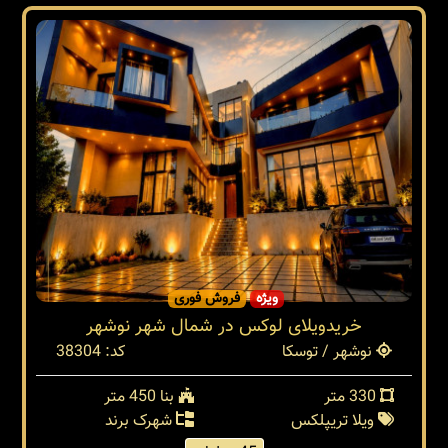
ویژه
فروش فوری
خریدویلای لوکس در شمال شهر نوشهر
نوشهر / توسکا
کد: 38304
330 متر
بنا 450 متر
ویلا تریپلکس
شهرک برند