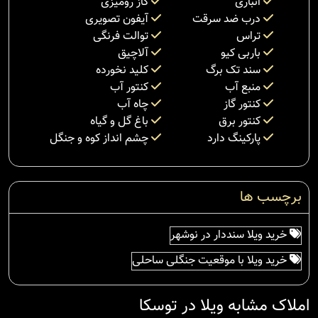
انباری
گاز رومیزی
درب ضد سرقت
آیفون تصویری
تراس
توالت فرنگی
باربی کیو
آلاچیق
سند تک برگ
کلید نخورده
منبع آب
کنتور آب
کنتور گاز
چاه آب
کنتور برق
باغ گل و گیاه
پارکینگ دارد
چشم انداز کوه و جنگل
برچسب ها
خرید ویلا سنددار در نوشهر
خرید ویلا با موقعیت جنگلی ساحلی
املاک مشابه ویلا در توسکا