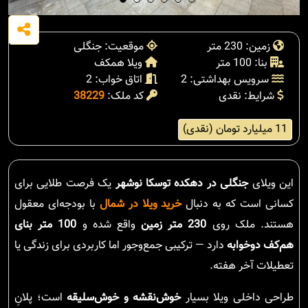
زمین: 230 متر
موقعیت: جنگلی
بنا: 100 متر
ویلا همکف
سرویس بهداشتی: 2
اتاق خواب: 2
شرایط: نقدی
کد ملک:
38229
11 میلیارد تومان (نقدی)
این ویلای
جنگلی در دهکده توسکا نوشهر
یک فرصت طلایی برای
کسانی است که به دنبال
خرید ویلا در شمال
با بودجه‌ای معقول
هستند. ملک روی
230 متر زمین
واقع شده و
100 متر بنای
هم‌کف دوخوابه
دارد — ترکیبی جمع‌وجور اما کاربردی برای زندگی یا
تعطیلات آخر هفته.
طراحی داخلی ویلا بسیار
خوش‌نقشه و خوش‌سلیقه
است؛ پلانِ