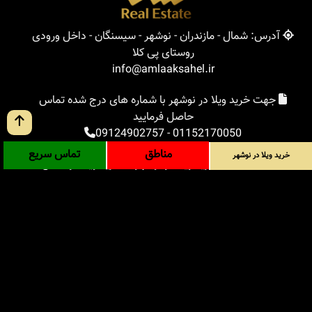
آدرس: شمال - مازندران - نوشهر - سیسنگان - داخل ورودی
روستای پی کلا
info@amlaaksahel.ir
جهت خرید ویلا در نوشهر با شماره های درج شده تماس
حاصل فرمایید
09124902757
-
01152170050
مناطق
تماس سریع
خرید ویلا در نوشهر
املاک ساحل
خرید ویلا در نوشهر
خرید ویلا در شمال
خرید زمین در شمال
خرید باغ ویلا در شمال
خرید آپارتمان در شمال
مناطق
بلاگ
جستجوی پیشرفته
ورود
درباره ما
ارتباط با ما