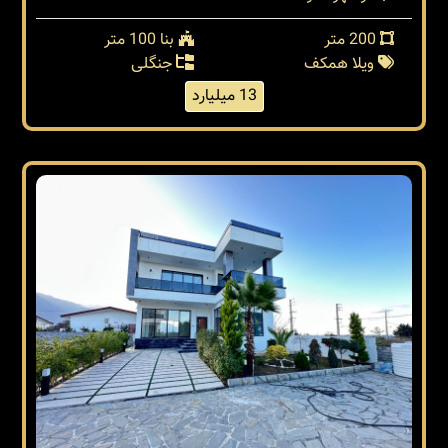
200 متر
بنا 100 متر
ویلا همکف
جنگلی
13 میلیارد