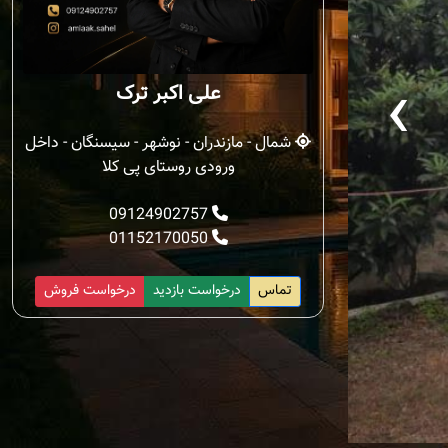
‹
علی اکبر ترک
شمال - مازندران - نوشهر - سیسنگان - داخل
ورودی روستای پی کلا
09124902757
01152170050
تماس
درخواست بازدید
درخواست فروش