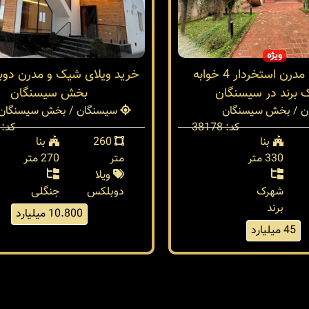
ویژه
خرید ویلا مدرن استخردار 4 خوابه
خرید ویلای شیک و مدرن دو
 برند در سیسنگان
بخش سیسنگان
 / بخش سیسنگان
سیسنگان / بخش سیسنگان
کد: 38178
کد: 38014
بنا
260
بنا
330 متر
متر
270 متر
ویلا
شهرک
دوبلکس
جنگلی
برند
10.800 میلیارد
45 میلیارد