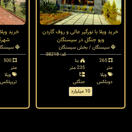
خرید ویلا با نورگیر عالی و روف گاردن
ویو جنگل در سیسنگان
شهرک
سیسنگان / بخش سیسنگان
سیسنگان
کد: 38218
265
بنا
500
متر
235 متر
متر
ویلا
ویلا
دوبلکس
جنگلی
تریپلکس
10 میلیارد