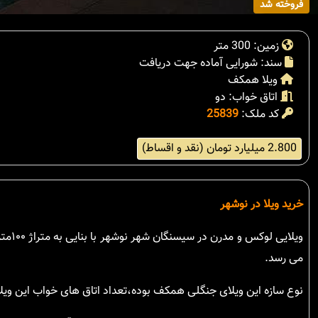
فروخته شد
زمین: 300 متر
سند: شورایی آماده جهت دریافت
ویلا همکف
اتاق خواب: دو
کد ملک:
25839
2.800 میلیارد تومان (نقد و اقساط)
خرید ویلا در نوشهر
می رسد.
نوع سازه این ویلای جنگلی همکف بوده،تعداد اتاق های خواب این وی