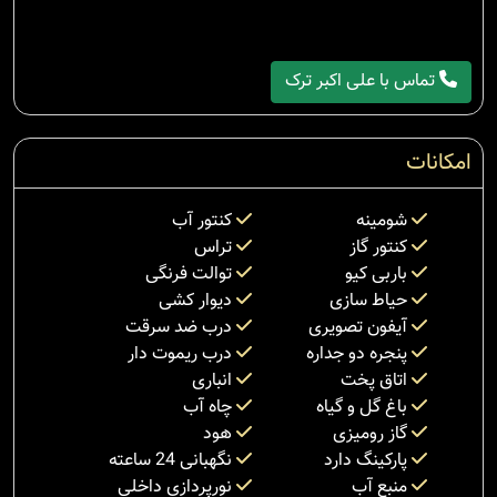
تماس با علی اکبر ترک
امکانات
شومینه
کنتور آب
کنتور گاز
تراس
باربی کیو
توالت فرنگی
حیاط سازی
دیوار کشی
آیفون تصویری
درب ضد سرقت
پنجره دو جداره
درب ریموت دار
اتاق پخت
انباری
باغ گل و گیاه
چاه آب
گاز رومیزی
هود
پارکینگ دارد
نگهبانی 24 ساعته
منبع آب
نورپردازی داخلی