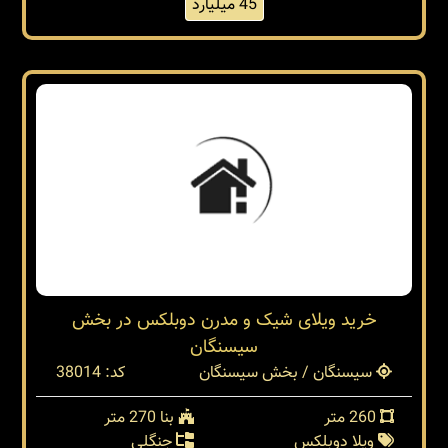
500 متر
بنا 330 متر
ویلا تریپلکس
شهرک برند
45 میلیارد