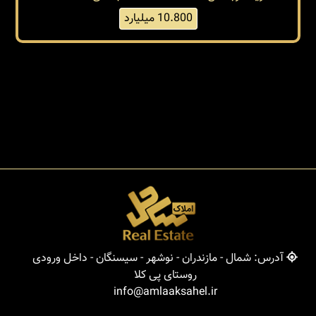
خرید ویلای شیک و مدرن دوبلکس در بخش
سیسنگان
سیسنگان / بخش سیسنگان
کد: 38014
260 متر
بنا 270 متر
ویلا دوبلکس
جنگلی
10.800 میلیارد