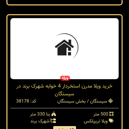
ویژه
خرید ویلا مدرن استخردار 4 خوابه شهرک برند در
سیسنگان
سیسنگان / بخش سیسنگان
کد: 38178