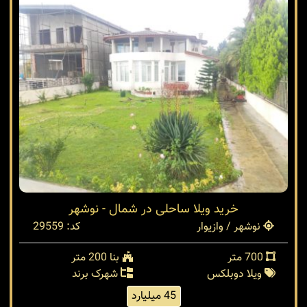
خرید ویلا ساحلی در شمال - نوشهر
نوشهر / وازیوار
کد: 29559
700 متر
بنا 200 متر
ویلا دوبلکس
شهرک برند
45 میلیارد