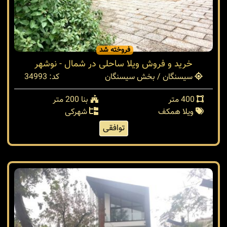
فروخته شد
خرید و فروش ویلا ساحلی در شمال - نوشهر
سیسنگان / بخش سیسنگان
کد: 34993
400 متر
بنا 200 متر
ویلا همکف
شهرکی
توافقی