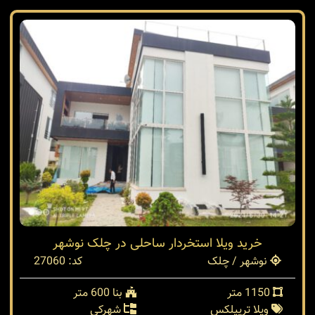
خرید ویلا استخردار ساحلی در چلک نوشهر
نوشهر / چلک
کد: 27060
1150 متر
بنا 600 متر
ویلا تریپلکس
شهرکی