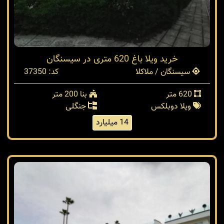
خرید ویلا باغ 620 متری در سیسنگان
سیسنگان / ملاکلا
کد: 37350
620 متر
بنا 200 متر
ویلا دوبلکس
جنگلی
14 میلیارد