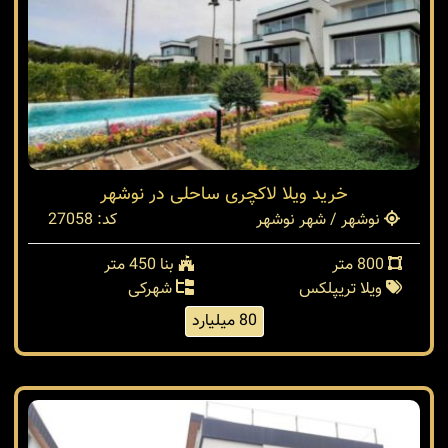
خرید ویلا لاکچری ساحلی در نوشهر
نوشهر / شهر نوشهر
کد: 27058
800 متر
بنا 450 متر
ویلا تریپلکس
شهرکی
80 میلیارد