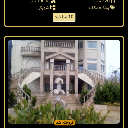
220 متر
بنا 100 متر
ویلا همکف
شهرکی
10 میلیارد
فروخته شد