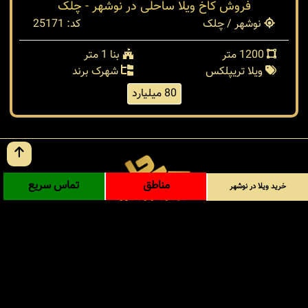
فروش کاخ ویلا ساحلی در نوشهر - چلک
نوشهر / چلک
کد: 25171
1200 متر
بنا 1 متر
ویلا تریپلکس
شهرک برند
80 میلیارد
مناطق
تماس سریع
خرید ویلا در نوشهر
آدرس: شمال - مازندران - نوشهر - سیسنگان - داخل ورودی
روستای پی کلا
info@amlaaksahel.ir
جهت خرید ویلا در نوشهر با شماره های درج شده تماس
حاصل فرمایید