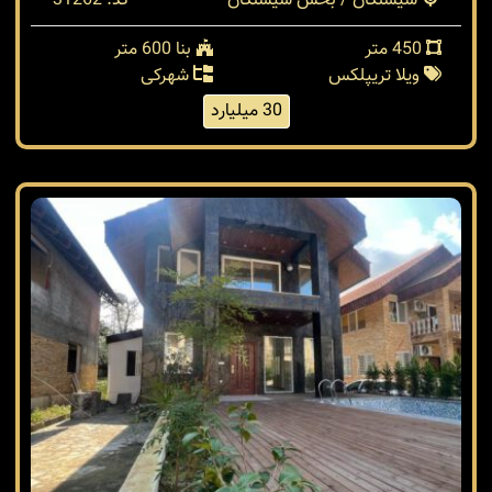
سیسنگان / بخش سیسنگان
کد: 31262
450 متر
بنا 600 متر
ویلا تریپلکس
شهرکی
30 میلیارد