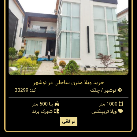
خرید ویلا مدرن ساحلی در نوشهر
نوشهر / چلک
کد: 30299
1000 متر
بنا 600 متر
ویلا تریپلکس
شهرک برند
توافقی