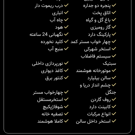
پنجره دو جداره
درب ریموت دار
اتاق پخت
انباری
باغ گل و گیاه
چاه آب
گاز رومیزی
هود
پارکینگ دارد
نگهبانی 24 ساعته
چهار خواب مستر کمد
کلید نخورده
استخر شهرکی
منبع آب
سیستم فاضلاب
سبتیک
نورپردازی داخلی
موتورخانه هوشمند
کاغذ دیواری
سالن بیلیارد
کنتور برق
چشم انداز دریا و
جنگل
چهارخواب مستر
روف گاردن
استخرمستقل
کابینت دارد
شوفاژپکیچ
انواع مرکبات
تصفیه خانه
استخر داخل سالن
کاملا هوشمند