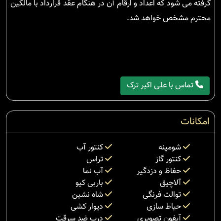
گرفته می شود که اعداد و ارقام آن در هنگام عقد قرارداد با مالکین
محترم مشخص خواهد شد.
تماس با علی اکبر ترک
امکانات
شومینه
کنتور آب
کنتور گاز
تراس
حفاظ و دزدگیر
آب نما
آلاچیق
باربی کیو
توالت فرنگی
شاه نشین
حیاط سازی
دیوار کشی
آیفون تصویری
درب ضد سرقت