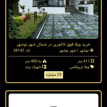
خرید ویلا فوق لاکچری در شمال شهر نوشهر
نوشهر / شهر نوشهر
کد: 38142
411 متر
بنا 400 متر
ویلا تریپلکس
شهرک برند
25 میلیارد