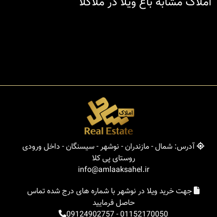
املاک مشابه باغ ویلا در ملاکلا
آدرس: شمال - مازندران - نوشهر - سیسنگان - داخل ورودی
روستای پی کلا
info@amlaaksahel.ir
جهت خرید ویلا در نوشهر با شماره های درج شده تماس
حاصل فرمایید
09124902757
-
01152170050