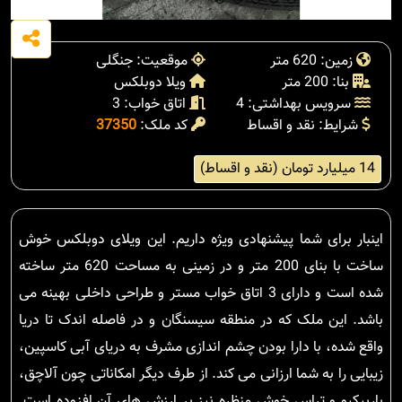
زمین: 620 متر
موقعیت: جنگلی
بنا: 200 متر
ویلا دوبلکس
سرویس بهداشتی: 4
اتاق خواب: 3
شرایط: نقد و اقساط
کد ملک:
37350
14 میلیارد تومان (نقد و اقساط)
اینبار برای شما پیشنهادی ویژه داریم. این ویلای دوبلکس خوش
ساخت با بنای 200 متر و در زمینی به مساحت 620 متر ساخته
شده است و دارای 3 اتاق خواب مستر و طراحی داخلی بهینه می
باشد. این ملک که در منطقه سیسنگان و در فاصله اندک تا دریا
واقع شده، با دارا بودن چشم اندازی مشرف به دریای آبی کاسپین،
زیبایی را به شما ارزانی می کند. از طرف دیگر امکاناتی چون آلاچق،
باربیکیو و تراس خوش منظره نیز بر ارزش های آن افزوده است.